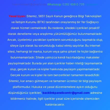
forumhizmeti@gmail.com
Whatsapp: 0262 606 0 726
Telegram:
@karabul
Yasal Uyarı:
Sitemiz, 5651 Sayılı Kanun gereğince Bilgi Teknolojileri
ve İletişim Kurumu (BTK) tarafından onaylanmış bir Yer Sağlayıcı
olarak hizmet vermektedir. Bu nedenle, sitedeki içerikleri proaktif
olarak denetleme veya araştırma yükümlülüğümüz bulunmamaktadır.
Ancak, üyelerimiz yazdıkları içeriklerin sorumluluğunu taşımakta olup,
siteye üye olarak bu sorumluluğu kabul etmiş sayılırlar. Bu internet
sitesi, herhangi bir marka, kurum veya şahıs şirketi ile hiçbir bağlantısı
bulunmamaktadır. Sitede yalnızca kendi hazırladığımız makaleler
paylaşılmaktadır. Burada yer alan içerikler haber niteliği taşımamakta
olup, gerçek kurum ve kişiler hakkında paylaşım yapılmamaktadır.
Gerçek kurum ve kişiler ile isim benzerlikleri tamamen tesadüfidir.
Sitemiz, kar amacı gütmeyen ve tamamen ücretsiz bir bilgi paylaşım
platformudur. Hukuka ve yasal düzenlemelere aykırı olduğunu
düşündüğünüz içerikleri,
backlinkpanelicomtr@gmail.com
adresine
bildirmeniz halinde, ilgili içerikler yasal süre içerisinde sitemizden
kaldırılacaktır.