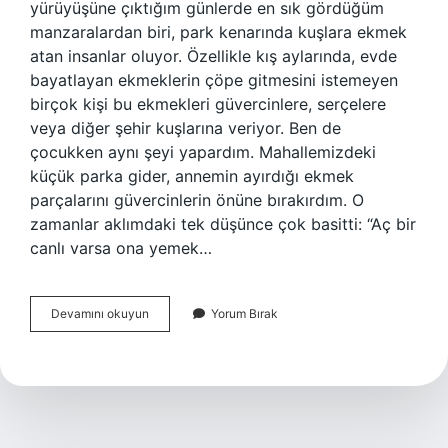
yürüyüşüne çıktığım günlerde en sık gördüğüm
manzaralardan biri, park kenarında kuşlara ekmek
atan insanlar oluyor. Özellikle kış aylarında, evde
bayatlayan ekmeklerin çöpe gitmesini istemeyen
birçok kişi bu ekmekleri güvercinlere, serçelere
veya diğer şehir kuşlarına veriyor. Ben de
çocukken aynı şeyi yapardım. Mahallemizdeki
küçük parka gider, annemin ayırdığı ekmek
parçalarını güvercinlerin önüne bırakırdım. O
zamanlar aklımdaki tek düşünce çok basitti: “Aç bir
canlı varsa ona yemek…
Kuşlar
Devamını okuyun
Yorum Bırak
küflü
ekmek
yerse
ne
olur
?