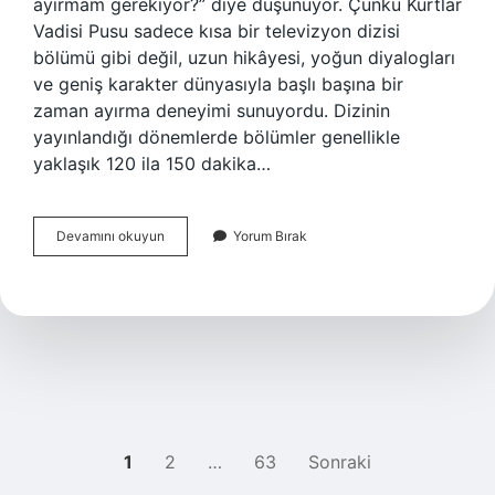
ayırmam gerekiyor?” diye düşünüyor. Çünkü Kurtlar
Vadisi Pusu sadece kısa bir televizyon dizisi
bölümü gibi değil, uzun hikâyesi, yoğun diyalogları
ve geniş karakter dünyasıyla başlı başına bir
zaman ayırma deneyimi sunuyordu. Dizinin
yayınlandığı dönemlerde bölümler genellikle
yaklaşık 120 ila 150 dakika…
Kurtlar
Devamını okuyun
Yorum Bırak
Vadisi
Pusu
Kaç
Dakika
?
YAZI
1
2
…
63
Sonraki