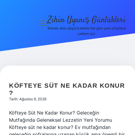
Zihin Uyanış Günlükleri
menüyü
aç
Merak dolu düşüncelerle her gün yeni ufuklara
yelken aç!
Gizlilik
Politikası
Hakkımızda
ZIHIN
Yasal Uyarı
UYANIŞ
KÖFTEYE SÜT NE KADAR KONUR
?
GÜNLÜKLERI
Tarih: Ağustos 9, 2026
YAZILAR
Köfteye Süt Ne Kadar Konur? Geleceğin
Mutfağında Geleneksel Lezzetin Yeni Yorumu
Köfteye süt ne kadar konur? Ev mutfağından
geleceğin sofralarına uzanan küçük ama önemli bir