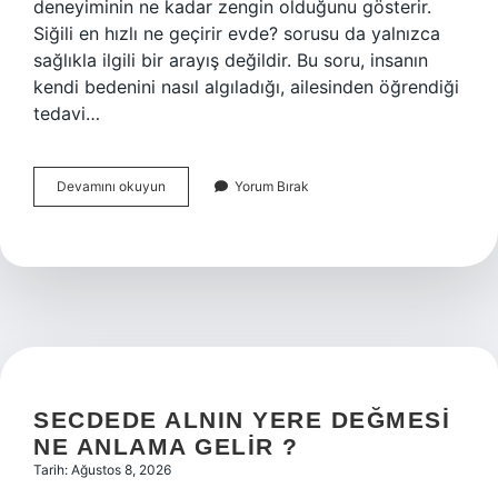
deneyiminin ne kadar zengin olduğunu gösterir.
Siğili en hızlı ne geçirir evde? sorusu da yalnızca
sağlıkla ilgili bir arayış değildir. Bu soru, insanın
kendi bedenini nasıl algıladığı, ailesinden öğrendiği
tedavi…
Siğili
Devamını okuyun
Yorum Bırak
en
hızlı
ne
geçirir
evde
?
SECDEDE ALNIN YERE DEĞMESI
NE ANLAMA GELIR ?
Tarih: Ağustos 8, 2026