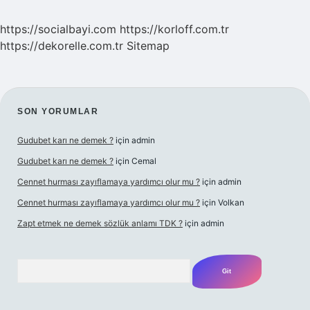
SAYFALAMASI
https://socialbayi.com
https://korloff.com.tr
https://dekorelle.com.tr
Sitemap
SIDEBAR
SON YORUMLAR
Gudubet karı ne demek ?
için
admin
Gudubet karı ne demek ?
için
Cemal
Cennet hurması zayıflamaya yardımcı olur mu ?
için
admin
Cennet hurması zayıflamaya yardımcı olur mu ?
için
Volkan
Zapt etmek ne demek sözlük anlamı TDK ?
için
admin
Arama