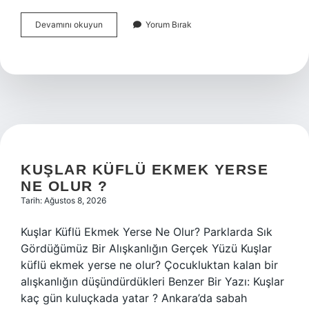
KVP
Devamını okuyun
Yorum Bırak
Amon
kimi
temsil
ediyor
?
KUŞLAR KÜFLÜ EKMEK YERSE
NE OLUR ?
Tarih: Ağustos 8, 2026
Kuşlar Küflü Ekmek Yerse Ne Olur? Parklarda Sık
Gördüğümüz Bir Alışkanlığın Gerçek Yüzü Kuşlar
küflü ekmek yerse ne olur? Çocukluktan kalan bir
alışkanlığın düşündürdükleri Benzer Bir Yazı: Kuşlar
kaç gün kuluçkada yatar ? Ankara’da sabah