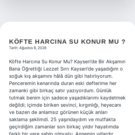
?
KÖFTE HARCINA SU KONUR MU ?
Tarih: Ağustos 8, 2026
Köfte Harcına Su Konur Mu? Kayseri’de Bir Akşamın
Bana Öğrettiği Lezzet Sırrı Kayseri’de yaşadığım o
soğuk kış akşamını hâlâ dün gibi hatırlıyorum.
Penceremin kenarında duran eski defterime her
zamanki gibi birkaç satır yazıyordum. Günlük
tutmak benim için sadece yaşadıklarımı kaydetmek
değildi; içimde biriken sevinci, kırgınlığı, heyecanı
ve bazen de anlamsız görünen küçük anları
saklama şeklimdi. 25 yaşındaydım ve mutfakta
geçirdiğim zamanlar son birkaç yıldır hayatımda
farklı bir yere sahip olmuştu. Annemin yıllardır