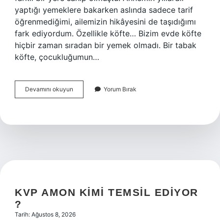
yaptığı yemeklere bakarken aslında sadece tarif
öğrenmediğimi, ailemizin hikâyesini de taşıdığımı
fark ediyordum. Özellikle köfte… Bizim evde köfte
hiçbir zaman sıradan bir yemek olmadı. Bir tabak
köfte, çocukluğumun…
Köfte
Devamını okuyun
Yorum Bırak
harcına
su
konur
mu
?
KVP AMON KIMI TEMSIL EDIYOR
?
Tarih: Ağustos 8, 2026