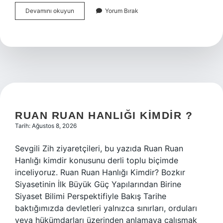
Secdede
Devamını okuyun
Yorum Bırak
alnın
yere
değmesi
ne
anlama
gelir
?
RUAN RUAN HANLIĞI KIMDIR ?
Tarih: Ağustos 8, 2026
Sevgili Zih ziyaretçileri, bu yazıda Ruan Ruan
Hanlığı kimdir konusunu derli toplu biçimde
inceliyoruz. Ruan Ruan Hanlığı Kimdir? Bozkır
Siyasetinin İlk Büyük Güç Yapılarından Birine
Siyaset Bilimi Perspektifiyle Bakış Tarihe
baktığımızda devletleri yalnızca sınırları, orduları
veya hükümdarları üzerinden anlamaya çalışmak