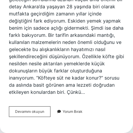
detay Ankara’da yaşayan 28 yaşında biri olarak
mutfakta geçirdiğim zamanın yıllar içinde
değiştiğini fark ediyorum. Eskiden yemek yapmak
benim için sadece açlığı gidermekti. Şimdi ise daha
farklı bakıyorum. Bir tarifin arkasındaki mantığı,
kullanılan malzemelerin neden önemli olduğunu ve
gelecekte bu alışkanlıkların hayatımızı nasıl
şekillendireceğini düşünüyorum. Özellikle köfte gibi
nesilden nesile aktarılan yemeklerde küçük
dokunuşların büyük farklar oluşturduğuna
inanıyorum. “Köfteye süt ne kadar konur?” sorusu
da aslında basit görünen ama lezzeti doğrudan
etkileyen konulardan biri. Çünkü…
Köfteye
Devamını okuyun
Yorum Bırak
süt
ne
kadar
konur