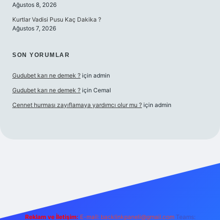
Ağustos 8, 2026
Kurtlar Vadisi Pusu Kaç Dakika ?
Ağustos 7, 2026
SON YORUMLAR
Gudubet karı ne demek ?
için
admin
Gudubet karı ne demek ?
için
Cemal
Cennet hurması zayıflamaya yardımcı olur mu ?
için
admin
sino
Reklam ve İletişim:
E-mail:
backlinkpaneli@gmail.com
Teams: