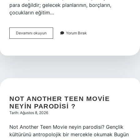
para değildir; gelecek planlarının, borçların,
çocukların eğitim…
Pancar
Devamını okuyun
Yorum Bırak
avansları
yattı
mı
?
NOT ANOTHER TEEN MOVIE
NEYIN PARODISI ?
Tarih: Ağustos 8, 2026
Not Another Teen Movie neyin parodisi? Gençlik
kültürünü antropolojik bir mercekle okumak Bugün