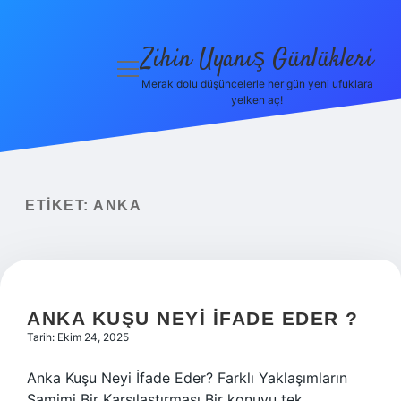
Zihin Uyanış Günlükleri
menüyü
aç
Merak dolu düşüncelerle her gün yeni ufuklara
yelken aç!
Gizlilik
Politikası
Hakkımızda
ETIKET:
ANKA
Yasal Uyarı
ANKA KUŞU NEYI IFADE EDER ?
Tarih: Ekim 24, 2025
Anka Kuşu Neyi İfade Eder? Farklı Yaklaşımların
Samimi Bir Karşılaştırması Bir konuyu tek