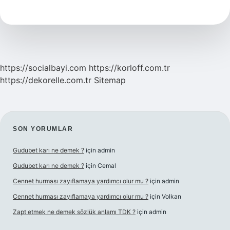
neyi
ifade
eder
?
https://socialbayi.com
https://korloff.com.tr
https://dekorelle.com.tr
Sitemap
SIDEBAR
SON YORUMLAR
Gudubet karı ne demek ?
için
admin
Gudubet karı ne demek ?
için
Cemal
Cennet hurması zayıflamaya yardımcı olur mu ?
için
admin
Cennet hurması zayıflamaya yardımcı olur mu ?
için
Volkan
Zapt etmek ne demek sözlük anlamı TDK ?
için
admin