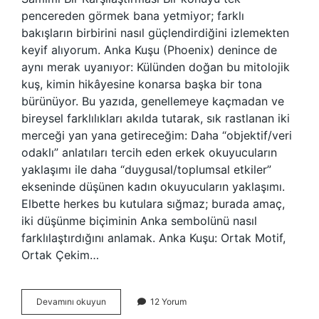
pencereden görmek bana yetmiyor; farklı
bakışların birbirini nasıl güçlendirdiğini izlemekten
keyif alıyorum. Anka Kuşu (Phoenix) denince de
aynı merak uyanıyor: Külünden doğan bu mitolojik
kuş, kimin hikâyesine konarsa başka bir tona
bürünüyor. Bu yazıda, genellemeye kaçmadan ve
bireysel farklılıkları akılda tutarak, sık rastlanan iki
merceği yan yana getireceğim: Daha “objektif/veri
odaklı” anlatıları tercih eden erkek okuyucuların
yaklaşımı ile daha “duygusal/toplumsal etkiler”
ekseninde düşünen kadın okuyucuların yaklaşımı.
Elbette herkes bu kutulara sığmaz; burada amaç,
iki düşünme biçiminin Anka sembolünü nasıl
farklılaştırdığını anlamak. Anka Kuşu: Ortak Motif,
Ortak Çekim…
Anka
Devamını okuyun
12 Yorum
Kuşu