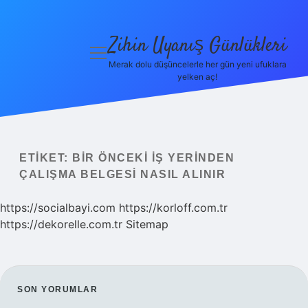
Zihin Uyanış Günlükleri
menüyü
aç
Merak dolu düşüncelerle her gün yeni ufuklara
yelken aç!
Gizlilik
Politikası
Hakkımızda
ETIKET:
BIR ÖNCEKI IŞ YERINDEN
Yasal Uyarı
ÇALIŞMA BELGESI NASIL ALINIR
https://socialbayi.com
https://korloff.com.tr
https://dekorelle.com.tr
Sitemap
SIDEBAR
SON YORUMLAR