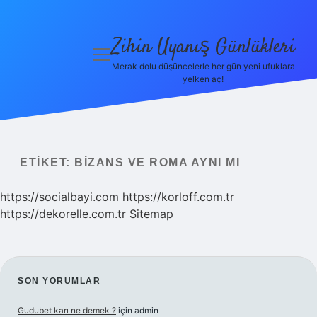
Zihin Uyanış Günlükleri
menüyü
aç
Merak dolu düşüncelerle her gün yeni ufuklara
yelken aç!
Gizlilik
Politikası
Hakkımızda
ETIKET:
BIZANS VE ROMA AYNI MI
Yasal Uyarı
https://socialbayi.com
https://korloff.com.tr
https://dekorelle.com.tr
Sitemap
SIDEBAR
SON YORUMLAR
Gudubet karı ne demek ?
için
admin