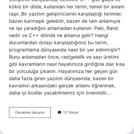
köklü bir dilde, kullanılan her terim, temel bir anlam
taşır. Bir yazılım geliştiricisinin karşılaştığı terimler,
bazen karmaşık gelebilir, bazen de tam anlamıyla
ne işe yaradığını anlamadan kullanılır. Peki, Rand
nedir ve C++ dilinde ne anlama gelir? Hangi
durumlardan dolayı karşılaştığımız bu terim,
programlama dünyasında nasıl bir yer edinmiştir?
Bunu anlamadan önce, rastgelelik ve sayı üretimi
gibi kavramların nasıl hayatımıza girdiğine dair kısa
bir yolculuğa çıkalım. Hayatımıza her geçen gün
daha fazla giren yazılım dünyasında, bazen bir
kavramın arkasındaki gerçek anlamı öğrenmek,
daha iyi kodlar yazabilmemiz için önemlidir.…
Rand
Devamını okuyun
12 Yorum
ne
demek
C++
?