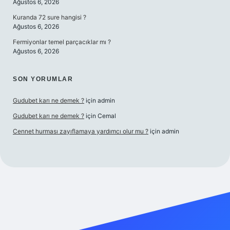
Ağustos 6, 2026
Kuranda 72 sure hangisi ?
Ağustos 6, 2026
Fermiyonlar temel parçacıklar mı ?
Ağustos 6, 2026
SON YORUMLAR
Gudubet karı ne demek ?
için
admin
Gudubet karı ne demek ?
için
Cemal
Cennet hurması zayıflamaya yardımcı olur mu ?
için
admin
vdcasino