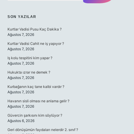
SON YAZILAR
Kurtlar Vadisi Pusu Kaç Dakika ?
Ağustos 7, 2026
Kurtlar Vadisi Cahit ne iş yapıyor ?
Ağustos 7, 2026
Iş kolu tespitini kim yapar ?
Ağustos 7, 2026
Hukukta ızrar ne demek ?
Ağustos 7, 2026
Kurbağanın kaç tane kalbi vardır ?
Ağustos 7, 2026
Havanın sisli olması ne anlama gelir ?
Ağustos 7, 2026
Güvercin şarkısını kim söylüyor ?
Ağustos 6, 2026
Geri dönüşümün faydaları nelerdir 2. sınıf ?