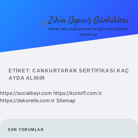
Zihin Uyanış Günlükleri
menüyü
aç
Merak dolu düşüncelerle her gün yeni ufuklara
yelken aç!
Gizlilik
Politikası
Hakkımızda
ETIKET:
CANKURTARAN SERTIFIKASI KAÇ
Yasal Uyarı
AYDA ALINIR
https://socialbayi.com
https://korloff.com.tr
https://dekorelle.com.tr
Sitemap
SIDEBAR
SON YORUMLAR