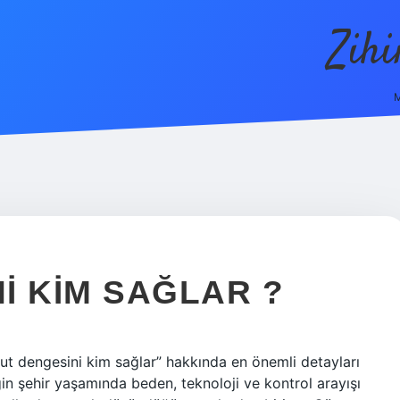
Zih
M
I KIM SAĞLAR ?
cut dengesini kim sağlar” hakkında en önemli detayları
in şehir yaşamında beden, teknoloji ve kontrol arayışı