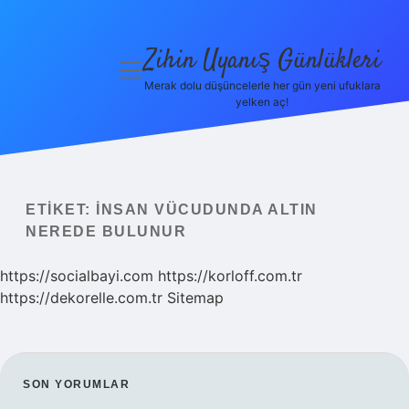
Zihin Uyanış Günlükleri
menüyü
aç
Merak dolu düşüncelerle her gün yeni ufuklara
yelken aç!
Gizlilik
Politikası
Hakkımızda
ETIKET:
İNSAN VÜCUDUNDA ALTIN
Yasal Uyarı
NEREDE BULUNUR
https://socialbayi.com
https://korloff.com.tr
https://dekorelle.com.tr
Sitemap
SIDEBAR
SON YORUMLAR