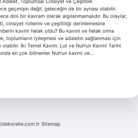
dalet, Toplumsal Cinsiyet ve Çeşitlilik
ce geçmişin değil, geleceğin de bir aynası olabilir.
ce dini bir kavram olarak algılanmamalıdır. Bu olaylar,
 cinsiyet rollerini ve çeşitliliği derinlemesine
mberin kavmi helak oldu? Bu kavmi ve helak olma
k, toplumların iyileşmesi ve adaletin sağlanması için
olabilir. İki Temel Kavim: Lut ve Nuh’un Kavmi Tarihi
sında en çok bilinenler Nuh’un kavmi ve…
//dekorelle.com.tr
Sitemap