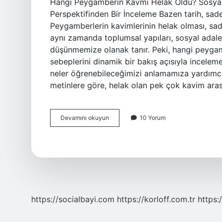
Hangi Peygamberin Kavmi Helak Oldu? Sosyal A
Perspektifinden Bir İnceleme Bazen tarih, sade
Peygamberlerin kavimlerinin helak olması, sade
aynı zamanda toplumsal yapıları, sosyal adaleti,
düşünmemize olanak tanır. Peki, hangi peyga
sebeplerini dinamik bir bakış açısıyla inceleme
neler öğrenebileceğimizi anlamamıza yardımcı 
metinlere göre, helak olan pek çok kavim ara
Hangi
Devamını okuyun
10 Yorum
peygamberin
kavmi
helak
oldu
?
https://socialbayi.com
https://korloff.com.tr
https: