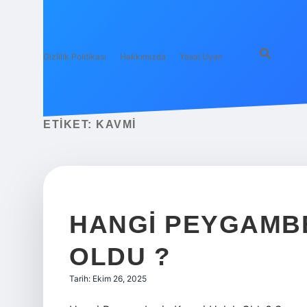
Gizlilik Politikası
Hakkımızda
Yasal Uyarı
ETIKET:
KAVMI
HANGI PEYGAMBE
OLDU ?
Tarih: Ekim 26, 2025