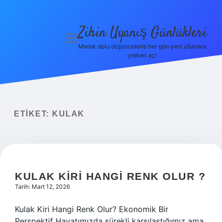
Zihin Uyanış Günlükleri
menüyü
aç
Merak dolu düşüncelerle her gün yeni ufuklara
yelken aç!
Gizlilik
Politikası
Hakkımızda
ETIKET:
KULAK
Yasal Uyarı
KULAK KIRI HANGI RENK OLUR ?
Tarih: Mart 12, 2026
Kulak Kiri Hangi Renk Olur? Ekonomik Bir
Perspektif Hayatımızda sürekli karşılaştığımız ama