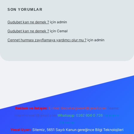
SON YORUMLAR
Gudubet karı ne demek ?
için
admin
Gudubet karı ne demek ?
için
Cemal
Cennet hurması zayıflamaya yardımcı olur mu ?
için
admin
sino
Reklam ve İletişim:
E-mail:
backlinkpaneli@gmail.com
Teams:
forumhizmeti@gmail.com
Whatsapp: 0262 606 0 726
Telegram:
@karabul
Yasal Uyarı:
Sitemiz, 5651 Sayılı Kanun gereğince Bilgi Teknolojileri