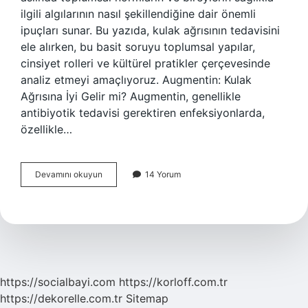
ilgili algılarının nasıl şekillendiğine dair önemli
ipuçları sunar. Bu yazıda, kulak ağrısının tedavisini
ele alırken, bu basit soruyu toplumsal yapılar,
cinsiyet rolleri ve kültürel pratikler çerçevesinde
analiz etmeyi amaçlıyoruz. Augmentin: Kulak
Ağrısına İyi Gelir mi? Augmentin, genellikle
antibiyotik tedavisi gerektiren enfeksiyonlarda,
özellikle…
Augmentin
Devamını okuyun
14 Yorum
kulak
ağrısına
iyi
gelir
mi
?
https://socialbayi.com
https://korloff.com.tr
https://dekorelle.com.tr
Sitemap