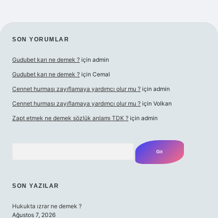
SIDEBAR
SON YORUMLAR
Gudubet karı ne demek ?
için
admin
Gudubet karı ne demek ?
için
Cemal
Cennet hurması zayıflamaya yardımcı olur mu ?
için
admin
Cennet hurması zayıflamaya yardımcı olur mu ?
için
Volkan
Zapt etmek ne demek sözlük anlamı TDK ?
için
admin
Arama
SON YAZILAR
Hukukta ızrar ne demek ?
Ağustos 7, 2026