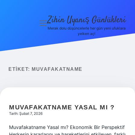
Zihin Uyanış Günlükleri
menüyü
aç
Merak dolu düşüncelerle her gün yeni ufuklara
yelken aç!
Gizlilik
Politikası
Hakkımızda
ETIKET:
MUVAFAKATNAME
Yasal Uyarı
MUVAFAKATNAME YASAL MI ?
Tarih: Şubat 7, 2026
Muvafakatname Yasal mı? Ekonomik Bir Perspektif
Herkesin kararlarını ve hareketlerini etkileyen, farklı