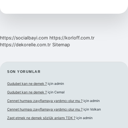
mı
?
https://socialbayi.com
https://korloff.com.tr
https://dekorelle.com.tr
Sitemap
SIDEBAR
SON YORUMLAR
Gudubet karı ne demek ?
için
admin
Gudubet karı ne demek ?
için
Cemal
Cennet hurması zayıflamaya yardımcı olur mu ?
için
admin
Cennet hurması zayıflamaya yardımcı olur mu ?
için
Volkan
Zapt etmek ne demek sözlük anlamı TDK ?
için
admin