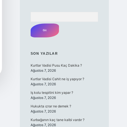
Arama
SON YAZILAR
Kurtlar Vadisi Pusu Kaç Dakika ?
Ağustos 7, 2026
Kurtlar Vadisi Cahit ne iş yapıyor ?
Ağustos 7, 2026
Iş kolu tespitini kim yapar ?
Ağustos 7, 2026
Hukukta ızrar ne demek ?
Ağustos 7, 2026
Kurbağanın kaç tane kalbi vardır ?
Ağustos 7, 2026