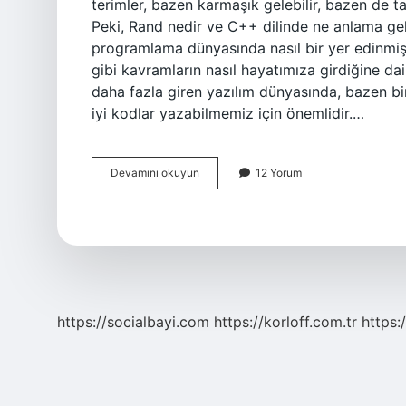
terimler, bazen karmaşık gelebilir, bazen de ta
Peki, Rand nedir ve C++ dilinde ne anlama gel
programlama dünyasında nasıl bir yer edinmişt
gibi kavramların nasıl hayatımıza girdiğine da
daha fazla giren yazılım dünyasında, bazen b
iyi kodlar yazabilmemiz için önemlidir.…
Rand
Devamını okuyun
12 Yorum
ne
demek
C++
?
https://socialbayi.com
https://korloff.com.tr
https: