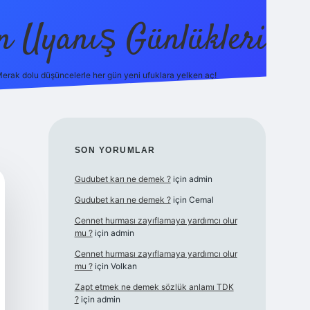
in Uyanış Günlükleri
erak dolu düşüncelerle her gün yeni ufuklara yelken aç!
vdcasino
SIDEBAR
SON YORUMLAR
Gudubet karı ne demek ?
için
admin
Gudubet karı ne demek ?
için
Cemal
Cennet hurması zayıflamaya yardımcı olur
mu ?
için
admin
Cennet hurması zayıflamaya yardımcı olur
mu ?
için
Volkan
Zapt etmek ne demek sözlük anlamı TDK
?
için
admin