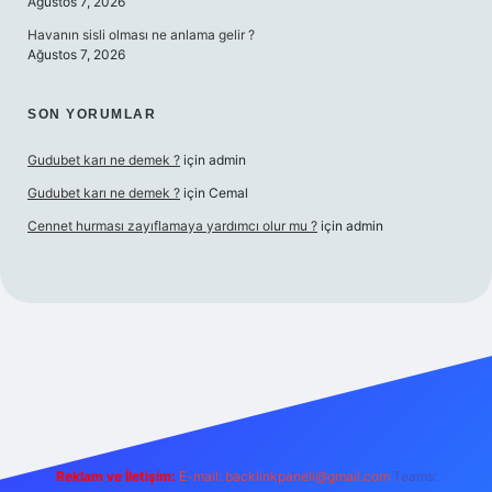
Ağustos 7, 2026
Havanın sisli olması ne anlama gelir ?
Ağustos 7, 2026
SON YORUMLAR
Gudubet karı ne demek ?
için
admin
Gudubet karı ne demek ?
için
Cemal
Cennet hurması zayıflamaya yardımcı olur mu ?
için
admin
dcasino
Reklam ve İletişim:
E-mail:
backlinkpaneli@gmail.com
Teams: