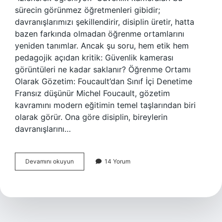
sürecin görünmez öğretmenleri gibidir;
davranışlarımızı şekillendirir, disiplin üretir, hatta
bazen farkında olmadan öğrenme ortamlarını
yeniden tanımlar. Ancak şu soru, hem etik hem
pedagojik açıdan kritik: Güvenlik kamerası
görüntüleri ne kadar saklanır? Öğrenme Ortamı
Olarak Gözetim: Foucault’dan Sınıf İçi Denetime
Fransız düşünür Michel Foucault, gözetim
kavramını modern eğitimin temel taşlarından biri
olarak görür. Ona göre disiplin, bireylerin
davranışlarını…
Güvenlik
Devamını okuyun
14 Yorum
kamerası
görüntüleri
ne
kadar
saklanır
?