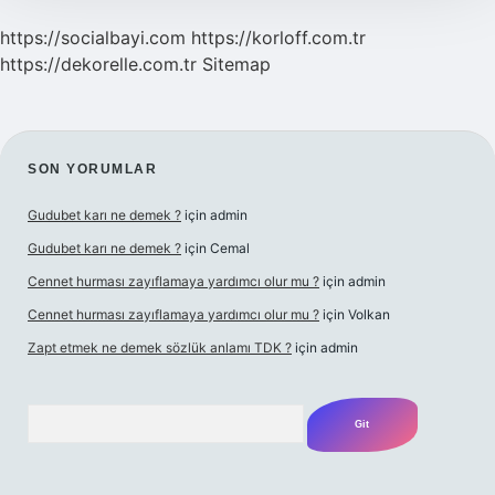
https://socialbayi.com
https://korloff.com.tr
https://dekorelle.com.tr
Sitemap
SIDEBAR
SON YORUMLAR
Gudubet karı ne demek ?
için
admin
Gudubet karı ne demek ?
için
Cemal
Cennet hurması zayıflamaya yardımcı olur mu ?
için
admin
Cennet hurması zayıflamaya yardımcı olur mu ?
için
Volkan
Zapt etmek ne demek sözlük anlamı TDK ?
için
admin
Arama