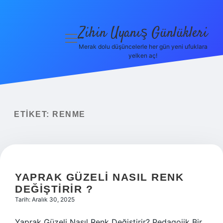
Zihin Uyanış Günlükleri
menüyü
aç
Merak dolu düşüncelerle her gün yeni ufuklara
yelken aç!
Gizlilik
Politikası
Hakkımızda
ETIKET:
RENME
Yasal Uyarı
YAPRAK GÜZELI NASIL RENK
DEĞIŞTIRIR ?
Tarih: Aralık 30, 2025
Yaprak Güzeli Nasıl Renk Değiştirir? Pedagojik Bir