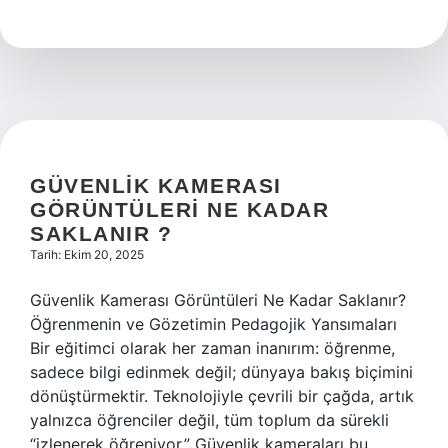
nasıl
renk
değiştirir
?
GÜVENLIK KAMERASI
GÖRÜNTÜLERI NE KADAR
SAKLANIR ?
Tarih: Ekim 20, 2025
Güvenlik Kamerası Görüntüleri Ne Kadar Saklanır?
Öğrenmenin ve Gözetimin Pedagojik Yansımaları
Bir eğitimci olarak her zaman inanırım: öğrenme,
sadece bilgi edinmek değil; dünyaya bakış biçimini
dönüştürmektir. Teknolojiyle çevrili bir çağda, artık
yalnızca öğrenciler değil, tüm toplum da sürekli
“izlenerek öğreniyor.” Güvenlik kameraları bu