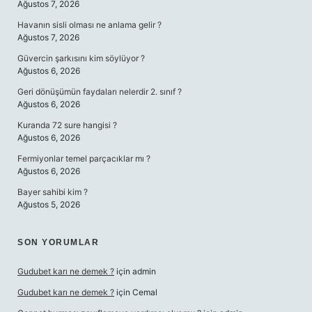
Ağustos 7, 2026
Havanın sisli olması ne anlama gelir ?
Ağustos 7, 2026
Güvercin şarkısını kim söylüyor ?
Ağustos 6, 2026
Geri dönüşümün faydaları nelerdir 2. sınıf ?
Ağustos 6, 2026
Kuranda 72 sure hangisi ?
Ağustos 6, 2026
Fermiyonlar temel parçacıklar mı ?
Ağustos 6, 2026
Bayer sahibi kim ?
Ağustos 5, 2026
SON YORUMLAR
Gudubet karı ne demek ?
için
admin
Gudubet karı ne demek ?
için
Cemal