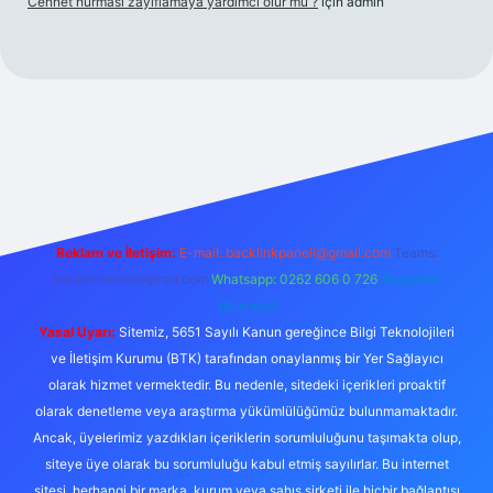
Cennet hurması zayıflamaya yardımcı olur mu ?
için
admin
o
Reklam ve İletişim:
E-mail:
backlinkpaneli@gmail.com
Teams:
forumhizmeti@gmail.com
Whatsapp: 0262 606 0 726
Telegram:
@karabul
Yasal Uyarı:
Sitemiz, 5651 Sayılı Kanun gereğince Bilgi Teknolojileri
ve İletişim Kurumu (BTK) tarafından onaylanmış bir Yer Sağlayıcı
olarak hizmet vermektedir. Bu nedenle, sitedeki içerikleri proaktif
olarak denetleme veya araştırma yükümlülüğümüz bulunmamaktadır.
Ancak, üyelerimiz yazdıkları içeriklerin sorumluluğunu taşımakta olup,
siteye üye olarak bu sorumluluğu kabul etmiş sayılırlar. Bu internet
sitesi, herhangi bir marka, kurum veya şahıs şirketi ile hiçbir bağlantısı