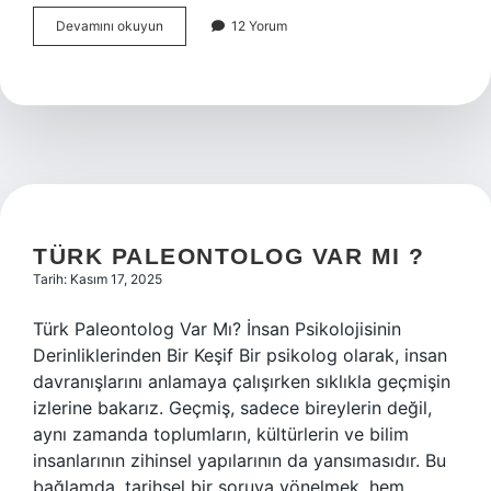
Türkçülük
Devamını okuyun
12 Yorum
nasıl
yazılır
?
TÜRK PALEONTOLOG VAR MI ?
Tarih: Kasım 17, 2025
Türk Paleontolog Var Mı? İnsan Psikolojisinin
Derinliklerinden Bir Keşif Bir psikolog olarak, insan
davranışlarını anlamaya çalışırken sıklıkla geçmişin
izlerine bakarız. Geçmiş, sadece bireylerin değil,
aynı zamanda toplumların, kültürlerin ve bilim
insanlarının zihinsel yapılarının da yansımasıdır. Bu
bağlamda, tarihsel bir soruya yönelmek, hem