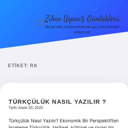
Zihin Uyanış Günlükleri
menüyü
aç
Merak dolu düşüncelerle her gün yeni ufuklara
yelken aç!
Gizlilik
Politikası
Hakkımızda
ETIKET:
RK
Yasal Uyarı
TÜRKÇÜLÜK NASIL YAZILIR ?
Tarih: Aralık 30, 2025
Türkçülük Nasıl Yazılır? Ekonomik Bir Perspektiften
İnceleme Türkçülük, tarihsel, kültürel ve siyasi bir