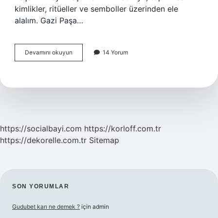
kimlikler, ritüeller ve semboller üzerinden ele
alalım. Gazi Paşa…
Gazi
Devamını okuyun
14 Yorum
Paşa’nın
Neyi
Meşhur
?
https://socialbayi.com
https://korloff.com.tr
https://dekorelle.com.tr
Sitemap
SIDEBAR
SON YORUMLAR
Gudubet karı ne demek ?
için
admin