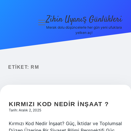
Zihin Uyanış Günlükleri
menüyü
aç
Merak dolu düşüncelerle her gün yeni ufuklara
yelken aç!
Gizlilik
Politikası
Hakkımızda
ETIKET:
RM
Yasal Uyarı
KIRMIZI KOD NEDIR INŞAAT ?
Tarih: Aralık 2, 2025
Kırmızı Kod Nedir İnşaat? Güç, İktidar ve Toplumsal
Düzen Üzerine Bir Siyaset Bilimi Perspektifi Güç