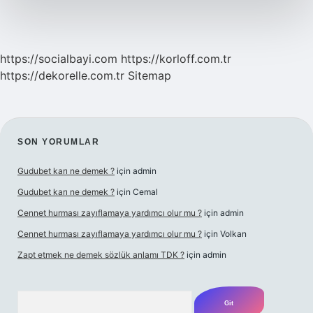
https://socialbayi.com
https://korloff.com.tr
https://dekorelle.com.tr
Sitemap
SIDEBAR
SON YORUMLAR
Gudubet karı ne demek ?
için
admin
Gudubet karı ne demek ?
için
Cemal
Cennet hurması zayıflamaya yardımcı olur mu ?
için
admin
Cennet hurması zayıflamaya yardımcı olur mu ?
için
Volkan
Zapt etmek ne demek sözlük anlamı TDK ?
için
admin
Arama