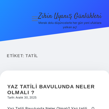
Zihin Uyanış Günlükleri
menüyü
aç
Merak dolu düşüncelerle her gün yeni ufuklara
yelken aç!
Gizlilik
Politikası
Hakkımızda
ETIKET:
TATIL
Yasal Uyarı
YAZ TATILI BAVULUNDA NELER
OLMALI ?
Tarih: Aralık 30, 2025
Yaz Tatili Bavulunda Neler Olmalı? Yaz tatili… O