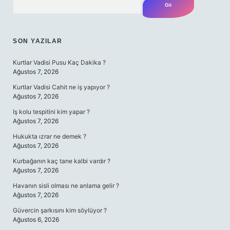
SON YAZILAR
Kurtlar Vadisi Pusu Kaç Dakika ?
Ağustos 7, 2026
Kurtlar Vadisi Cahit ne iş yapıyor ?
Ağustos 7, 2026
Iş kolu tespitini kim yapar ?
Ağustos 7, 2026
Hukukta ızrar ne demek ?
Ağustos 7, 2026
Kurbağanın kaç tane kalbi vardır ?
Ağustos 7, 2026
Havanın sisli olması ne anlama gelir ?
Ağustos 7, 2026
Güvercin şarkısını kim söylüyor ?
Ağustos 6, 2026