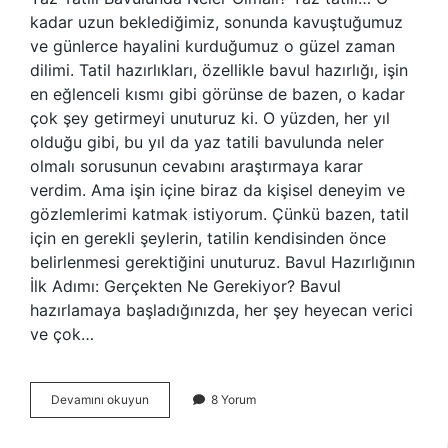
kadar uzun beklediğimiz, sonunda kavuştuğumuz
ve günlerce hayalini kurduğumuz o güzel zaman
dilimi. Tatil hazırlıkları, özellikle bavul hazırlığı, işin
en eğlenceli kısmı gibi görünse de bazen, o kadar
çok şey getirmeyi unuturuz ki. O yüzden, her yıl
olduğu gibi, bu yıl da yaz tatili bavulunda neler
olmalı sorusunun cevabını araştırmaya karar
verdim. Ama işin içine biraz da kişisel deneyim ve
gözlemlerimi katmak istiyorum. Çünkü bazen, tatil
için en gerekli şeylerin, tatilin kendisinden önce
belirlenmesi gerektiğini unuturuz. Bavul Hazırlığının
İlk Adımı: Gerçekten Ne Gerekiyor? Bavul
hazırlamaya başladığınızda, her şey heyecan verici
ve çok…
Yaz
Devamını okuyun
8 Yorum
tatili
bavulunda