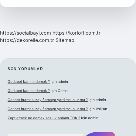
neler
olmalı
?
https://socialbayi.com
https://korloff.com.tr
https://dekorelle.com.tr
Sitemap
SIDEBAR
SON YORUMLAR
Gudubet karı ne demek ?
için
admin
Gudubet karı ne demek ?
için
Cemal
Cennet hurması zayıflamaya yardımcı olur mu ?
için
admin
Cennet hurması zayıflamaya yardımcı olur mu ?
için
Volkan
Zapt etmek ne demek sözlük anlamı TDK ?
için
admin
Arama