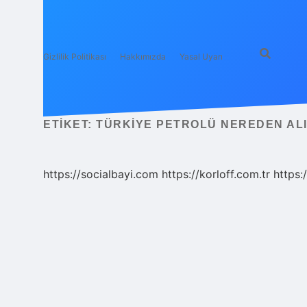
Gizlilik Politikası
Hakkımızda
Yasal Uyarı
ETIKET:
TÜRKIYE PETROLÜ NEREDEN AL
https://socialbayi.com
https://korloff.com.tr
https: