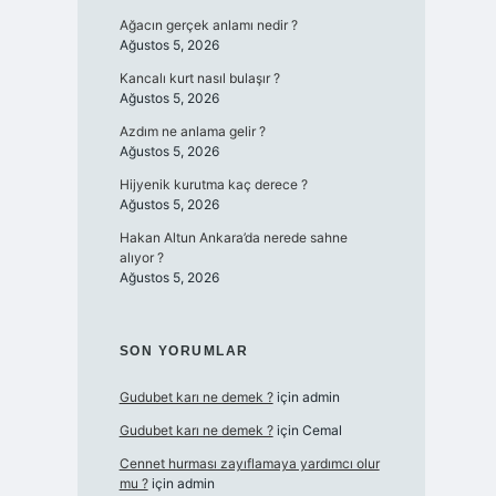
Ağacın gerçek anlamı nedir ?
Ağustos 5, 2026
Kancalı kurt nasıl bulaşır ?
Ağustos 5, 2026
Azdım ne anlama gelir ?
Ağustos 5, 2026
Hijyenik kurutma kaç derece ?
Ağustos 5, 2026
Hakan Altun Ankara’da nerede sahne
alıyor ?
Ağustos 5, 2026
SON YORUMLAR
Gudubet karı ne demek ?
için
admin
Gudubet karı ne demek ?
için
Cemal
Cennet hurması zayıflamaya yardımcı olur
mu ?
için
admin