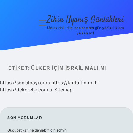
Zihin Uyanış Günlükleri
menüyü
aç
Merak dolu düşüncelerle her gün yeni ufuklara
yelken aç!
Gizlilik
Politikası
Hakkımızda
ETIKET:
ÜLKER IÇIM İSRAIL MALI MI
Yasal Uyarı
https://socialbayi.com
https://korloff.com.tr
https://dekorelle.com.tr
Sitemap
SIDEBAR
SON YORUMLAR
Gudubet karı ne demek ?
için
admin