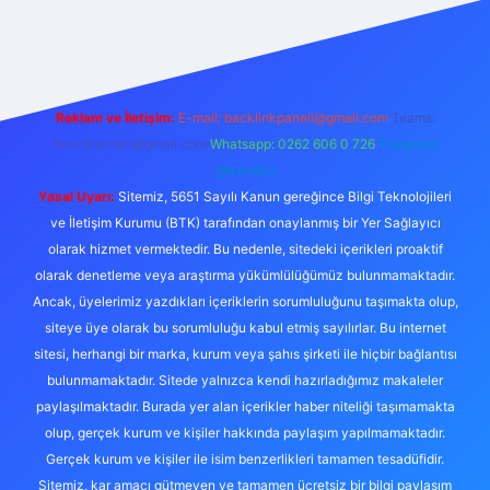
vdcasino
Reklam ve İletişim:
E-mail:
backlinkpaneli@gmail.com
Teams:
forumhizmeti@gmail.com
Whatsapp: 0262 606 0 726
Telegram:
@karabul
Yasal Uyarı:
Sitemiz, 5651 Sayılı Kanun gereğince Bilgi Teknolojileri
ve İletişim Kurumu (BTK) tarafından onaylanmış bir Yer Sağlayıcı
olarak hizmet vermektedir. Bu nedenle, sitedeki içerikleri proaktif
olarak denetleme veya araştırma yükümlülüğümüz bulunmamaktadır.
Ancak, üyelerimiz yazdıkları içeriklerin sorumluluğunu taşımakta olup,
siteye üye olarak bu sorumluluğu kabul etmiş sayılırlar. Bu internet
sitesi, herhangi bir marka, kurum veya şahıs şirketi ile hiçbir bağlantısı
bulunmamaktadır. Sitede yalnızca kendi hazırladığımız makaleler
paylaşılmaktadır. Burada yer alan içerikler haber niteliği taşımamakta
olup, gerçek kurum ve kişiler hakkında paylaşım yapılmamaktadır.
Gerçek kurum ve kişiler ile isim benzerlikleri tamamen tesadüfidir.
Sitemiz, kar amacı gütmeyen ve tamamen ücretsiz bir bilgi paylaşım