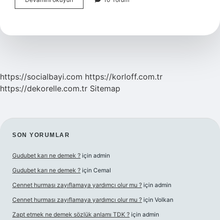
uyku
apnesi
için
hangi
doktora
gidilir
?
https://socialbayi.com
https://korloff.com.tr
https://dekorelle.com.tr
Sitemap
SIDEBAR
SON YORUMLAR
Gudubet karı ne demek ?
için
admin
Gudubet karı ne demek ?
için
Cemal
Cennet hurması zayıflamaya yardımcı olur mu ?
için
admin
Cennet hurması zayıflamaya yardımcı olur mu ?
için
Volkan
Zapt etmek ne demek sözlük anlamı TDK ?
için
admin