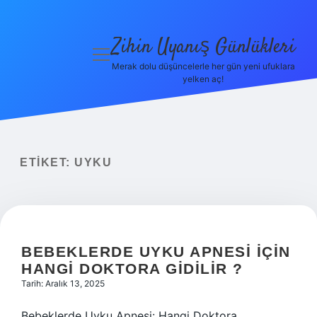
Zihin Uyanış Günlükleri
menüyü
aç
Merak dolu düşüncelerle her gün yeni ufuklara
yelken aç!
Gizlilik
Politikası
Hakkımızda
ETIKET:
UYKU
Yasal Uyarı
BEBEKLERDE UYKU APNESI IÇIN
HANGI DOKTORA GIDILIR ?
Tarih: Aralık 13, 2025
Bebeklerde Uyku Apnesi: Hangi Doktora