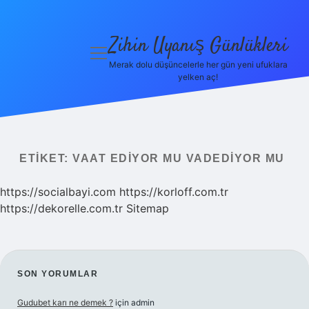
Zihin Uyanış Günlükleri
menüyü
aç
Merak dolu düşüncelerle her gün yeni ufuklara
yelken aç!
Gizlilik
Politikası
Hakkımızda
ETIKET:
VAAT EDIYOR MU VADEDIYOR MU
Yasal Uyarı
https://socialbayi.com
https://korloff.com.tr
https://dekorelle.com.tr
Sitemap
SIDEBAR
SON YORUMLAR
Gudubet karı ne demek ?
için
admin