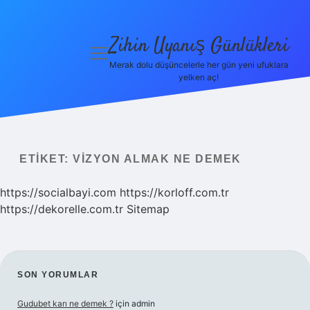
Zihin Uyanış Günlükleri
menüyü
aç
Merak dolu düşüncelerle her gün yeni ufuklara
yelken aç!
Gizlilik
Politikası
Hakkımızda
ETIKET:
VIZYON ALMAK NE DEMEK
Yasal Uyarı
https://socialbayi.com
https://korloff.com.tr
https://dekorelle.com.tr
Sitemap
SIDEBAR
SON YORUMLAR
Gudubet karı ne demek ?
için
admin