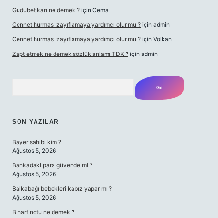
Gudubet karı ne demek ?
için
Cemal
Cennet hurması zayıflamaya yardımcı olur mu ?
için
admin
Cennet hurması zayıflamaya yardımcı olur mu ?
için
Volkan
Zapt etmek ne demek sözlük anlamı TDK ?
için
admin
Arama
SON YAZILAR
Bayer sahibi kim ?
Ağustos 5, 2026
Bankadaki para güvende mi ?
Ağustos 5, 2026
Balkabağı bebekleri kabız yapar mı ?
Ağustos 5, 2026
B harf notu ne demek ?