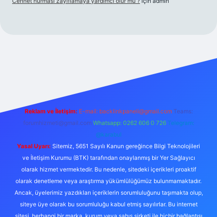
Cennet hurması zayıflamaya yardımcı olur mu ?
için
admin
sino
Reklam ve İletişim:
E-mail:
backlinkpaneli@gmail.com
Teams:
forumhizmeti@gmail.com
Whatsapp: 0262 606 0 726
Telegram:
@karabul
Yasal Uyarı:
Sitemiz, 5651 Sayılı Kanun gereğince Bilgi Teknolojileri
ve İletişim Kurumu (BTK) tarafından onaylanmış bir Yer Sağlayıcı
olarak hizmet vermektedir. Bu nedenle, sitedeki içerikleri proaktif
olarak denetleme veya araştırma yükümlülüğümüz bulunmamaktadır.
Ancak, üyelerimiz yazdıkları içeriklerin sorumluluğunu taşımakta olup,
siteye üye olarak bu sorumluluğu kabul etmiş sayılırlar. Bu internet
sitesi, herhangi bir marka, kurum veya şahıs şirketi ile hiçbir bağlantısı