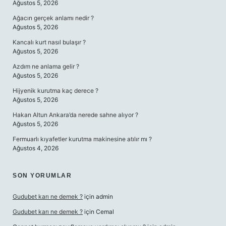
Ağustos 5, 2026
Ağacın gerçek anlamı nedir ?
Ağustos 5, 2026
Kancalı kurt nasıl bulaşır ?
Ağustos 5, 2026
Azdım ne anlama gelir ?
Ağustos 5, 2026
Hijyenik kurutma kaç derece ?
Ağustos 5, 2026
Hakan Altun Ankara’da nerede sahne alıyor ?
Ağustos 5, 2026
Fermuarlı kıyafetler kurutma makinesine atılır mı ?
Ağustos 4, 2026
SON YORUMLAR
Gudubet karı ne demek ?
için
admin
Gudubet karı ne demek ?
için
Cemal