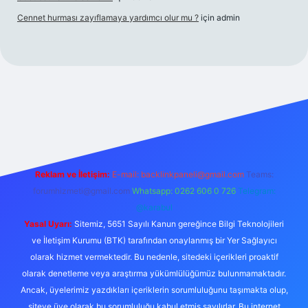
Cennet hurması zayıflamaya yardımcı olur mu ?
için
admin
o
Reklam ve İletişim:
E-mail:
backlinkpaneli@gmail.com
Teams:
forumhizmeti@gmail.com
Whatsapp: 0262 606 0 726
Telegram:
@karabul
Yasal Uyarı:
Sitemiz, 5651 Sayılı Kanun gereğince Bilgi Teknolojileri
ve İletişim Kurumu (BTK) tarafından onaylanmış bir Yer Sağlayıcı
olarak hizmet vermektedir. Bu nedenle, sitedeki içerikleri proaktif
olarak denetleme veya araştırma yükümlülüğümüz bulunmamaktadır.
Ancak, üyelerimiz yazdıkları içeriklerin sorumluluğunu taşımakta olup,
siteye üye olarak bu sorumluluğu kabul etmiş sayılırlar. Bu internet