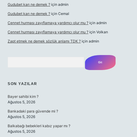
Gudubet karı ne demek ?
için
admin
Gudubet karı ne demek ?
için
Cemal
Cennet hurması zayıflamaya yardımcı olur mu ?
için
admin
Cennet hurması zayıflamaya yardımcı olur mu ?
için
Volkan
Zapt etmek ne demek sözlük anlamı TDK ?
için
admin
Arama
SON YAZILAR
Bayer sahibi kim ?
Ağustos 5, 2026
Bankadaki para güvende mi ?
Ağustos 5, 2026
Balkabağı bebekleri kabız yapar mı ?
Ağustos 5, 2026