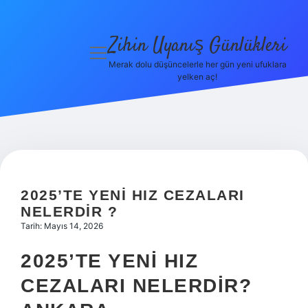
Zihin Uyanış Günlükleri
menüyü
aç
Merak dolu düşüncelerle her gün yeni ufuklara
yelken aç!
Gizlilik
Politikası
Hakkımızda
Yasal Uyarı
2025’TE YENI HIZ CEZALARI
NELERDIR ?
Tarih: Mayıs 14, 2026
2025’TE YENI HIZ
CEZALARI NELERDIR?