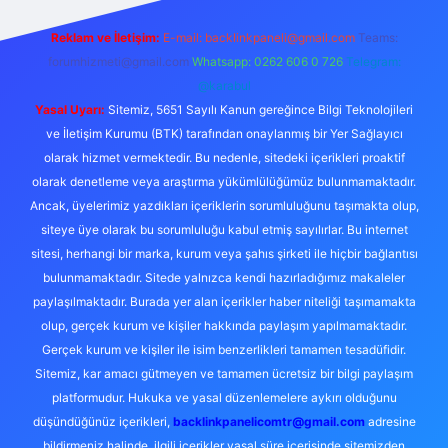
Reklam ve İletişim:
E-mail:
backlinkpaneli@gmail.com
Teams:
forumhizmeti@gmail.com
Whatsapp: 0262 606 0 726
Telegram:
@karabul
Yasal Uyarı:
Sitemiz, 5651 Sayılı Kanun gereğince Bilgi Teknolojileri
ve İletişim Kurumu (BTK) tarafından onaylanmış bir Yer Sağlayıcı
olarak hizmet vermektedir. Bu nedenle, sitedeki içerikleri proaktif
olarak denetleme veya araştırma yükümlülüğümüz bulunmamaktadır.
Ancak, üyelerimiz yazdıkları içeriklerin sorumluluğunu taşımakta olup,
siteye üye olarak bu sorumluluğu kabul etmiş sayılırlar. Bu internet
sitesi, herhangi bir marka, kurum veya şahıs şirketi ile hiçbir bağlantısı
bulunmamaktadır. Sitede yalnızca kendi hazırladığımız makaleler
paylaşılmaktadır. Burada yer alan içerikler haber niteliği taşımamakta
olup, gerçek kurum ve kişiler hakkında paylaşım yapılmamaktadır.
Gerçek kurum ve kişiler ile isim benzerlikleri tamamen tesadüfidir.
Sitemiz, kar amacı gütmeyen ve tamamen ücretsiz bir bilgi paylaşım
platformudur. Hukuka ve yasal düzenlemelere aykırı olduğunu
düşündüğünüz içerikleri,
backlinkpanelicomtr@gmail.com
adresine
bildirmeniz halinde, ilgili içerikler yasal süre içerisinde sitemizden