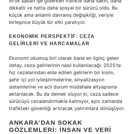
Artık sabah işe giderken trafikte daha sakin, daha
dikkatli ve hatta daha sosyal bir sürücü oldu. Bu
küçük ama anlamlı davranış değişikliği, veriyle
birleşince büyük bir etki yaratıyor.
EKONOMIK PERSPEKTIF: CEZA
GELIRLERI VE HARCAMALAR
Ekonomi okumuş biri olarak bana en ilginç gelen
detay, ceza gelirlerinin nasıl kullanılacağı. 2025’te
hız cezalarından elde edilen gelirlerin bir kısmı,
şehir içi yol iyileştirmelerine, sinyalizasyon
sistemlerine ve acil durum müdahale altyapısına
aktarılacak. Bu da demek oluyor ki, ceza sadece
sürücüyü cezalandırmakla kalmıyor, aynı zamanda
trafikteki güvenliği artıracak yatırımlara dönüşüyor.
ANKARA’DAN SOKAK
GÖZLEMLERI: İNSAN VE VERI