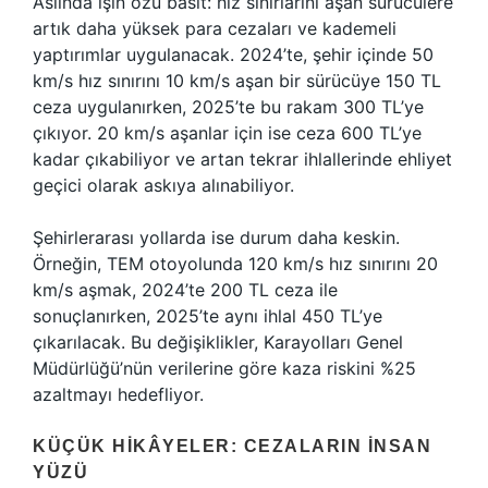
Aslında işin özü basit: hız sınırlarını aşan sürücülere
artık daha yüksek para cezaları ve kademeli
yaptırımlar uygulanacak. 2024’te, şehir içinde 50
km/s hız sınırını 10 km/s aşan bir sürücüye 150 TL
ceza uygulanırken, 2025’te bu rakam 300 TL’ye
çıkıyor. 20 km/s aşanlar için ise ceza 600 TL’ye
kadar çıkabiliyor ve artan tekrar ihlallerinde ehliyet
geçici olarak askıya alınabiliyor.
Şehirlerarası yollarda ise durum daha keskin.
Örneğin, TEM otoyolunda 120 km/s hız sınırını 20
km/s aşmak, 2024’te 200 TL ceza ile
sonuçlanırken, 2025’te aynı ihlal 450 TL’ye
çıkarılacak. Bu değişiklikler, Karayolları Genel
Müdürlüğü’nün verilerine göre kaza riskini %25
azaltmayı hedefliyor.
KÜÇÜK HIKÂYELER: CEZALARIN İNSAN
YÜZÜ