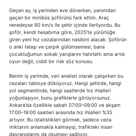
Geçen ay, iş yerinden eve dönerken, yanımdan
geçen bir minibüs şoförünü fark ettim. Araç
neredeyse 80 km/s ile şehir içinde ilerliyordu. Bu
şoför, kendi hesabıma göre, 2025’te yürürlüğe
giren yeni hız cezalarından nasibini alacak. Şoförün
o anki telaşı ve çarpık gülümsemesi, bana
çocukluğumun sokak yarışlarını hatırlattı ama artık
oyun değil, ciddi bir risk söz konusu.
Benim iş yerimde, veri analisti olarak çalışırken bu
cezaları tabloya döküyoruz. Hangi şehirde, hangi
yol segmentinde, hangi saatlerde hız ihlalleri
yoğunlaşıyor, bunu grafiklerle görüyorsunuz.
Ankara’da özellikle sabah 07:00–09:00 ve akşam
17:00–19:00 saatleri arasında hız ihlalleri %35
artıyor. Bu istatistikleri görmek, sadece ceza
miktarını anlamakla kalmayıp, trafikteki insan
davranışlarını da okumayı sağlıyor.