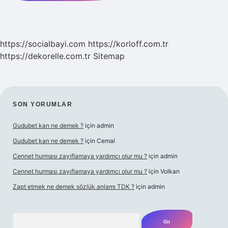
https://socialbayi.com
https://korloff.com.tr
https://dekorelle.com.tr
Sitemap
SIDEBAR
SON YORUMLAR
Gudubet karı ne demek ?
için
admin
Gudubet karı ne demek ?
için
Cemal
Cennet hurması zayıflamaya yardımcı olur mu ?
için
admin
Cennet hurması zayıflamaya yardımcı olur mu ?
için
Volkan
Zapt etmek ne demek sözlük anlamı TDK ?
için
admin
Arama