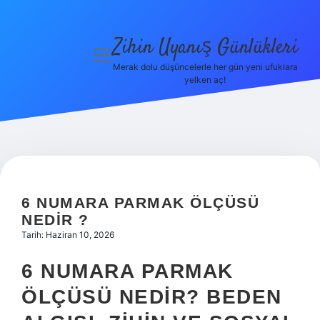
Zihin Uyanış Günlükleri
menüyü
aç
Merak dolu düşüncelerle her gün yeni ufuklara
yelken aç!
Gizlilik
Politikası
Hakkımızda
Yasal Uyarı
6 NUMARA PARMAK ÖLÇÜSÜ
NEDIR ?
Tarih: Haziran 10, 2026
6 NUMARA PARMAK
ÖLÇÜSÜ NEDIR? BEDEN