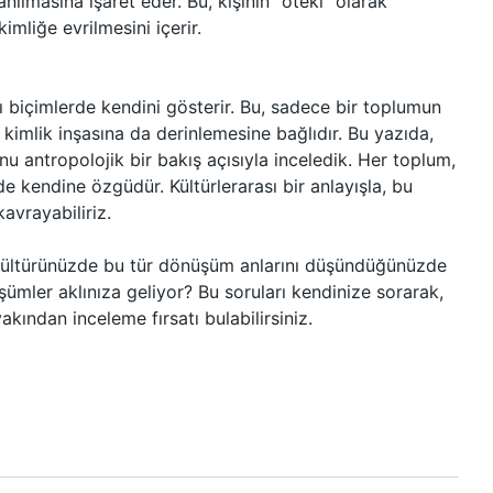
ılmasına işaret eder. Bu, kişinin “öteki” olarak
mliğe evrilmesini içerir.
klı biçimlerde kendini gösterir. Bu, sadece bir toplumun
 kimlik inşasına da derinlemesine bağlıdır. Bu yazıda,
u antropolojik bir bakış açısıyla inceledik. Her toplum,
 kendine özgüdür. Kültürlerarası bir anlayışla, bu
avrayabiliriz.
i kültürünüzde bu tür dönüşüm anlarını düşündüğünüzde
şümler aklınıza geliyor? Bu soruları kendinize sorarak,
ından inceleme fırsatı bulabilirsiniz.