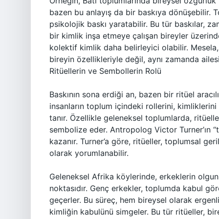
Örneğin, Batı toplumlarında bireysel özgürlük
bazen bu anlayış da bir baskıya dönüşebilir. 
psikolojik baskı yaratabilir. Bu tür baskılar, 
bir kimlik inşa etmeye çalışan bireyler üzerind
kolektif kimlik daha belirleyici olabilir. Mese
bireyin özellikleriyle değil, aynı zamanda ailes
Ritüellerin ve Sembollerin Rolü
Baskının sona erdiği an, bazen bir ritüel aracıl
insanların toplum içindeki rollerini, kimlikleri
tanır. Özellikle geleneksel toplumlarda, ritüel
sembolize eder. Antropolog Victor Turner’ın 
kazanır. Turner’a göre, ritüeller, toplumsal ger
olarak yorumlanabilir.
Geleneksel Afrika köylerinde, erkeklerin olgunl
noktasıdır. Genç erkekler, toplumda kabul göre
geçerler. Bu süreç, hem bireysel olarak ergenli
kimliğin kabulünü simgeler. Bu tür ritüeller, b