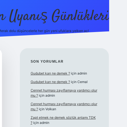
in Uyanış Günlükleri
erak dolu düşüncelerle her gün yeni ufuklara yelken aç!
vdcasino
SIDEBAR
SON YORUMLAR
Gudubet karı ne demek ?
için
admin
Gudubet karı ne demek ?
için
Cemal
Cennet hurması zayıflamaya yardımcı olur
mu ?
için
admin
Cennet hurması zayıflamaya yardımcı olur
mu ?
için
Volkan
Zapt etmek ne demek sözlük anlamı TDK
?
için
admin