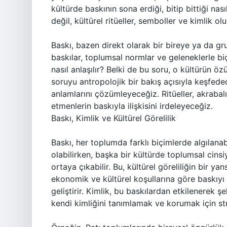
kültürde baskının sona erdiği, bitip bittiği nas
değil, kültürel ritüeller, semboller ve kimlik ol
Baskı, bazen direkt olarak bir bireye ya da gr
baskılar, toplumsal normlar ve geleneklerle biç
nasıl anlaşılır? Belki de bu soru, o kültürün öz
soruyu antropolojik bir bakış açısıyla keşfedec
anlamlarını çözümleyeceğiz. Ritüeller, akrabal
etmenlerin baskıyla ilişkisini irdeleyeceğiz.
Baskı, Kimlik ve Kültürel Görelilik
Baskı, her toplumda farklı biçimlerde algılanab
olabilirken, başka bir kültürde toplumsal cinsi
ortaya çıkabilir. Bu, kültürel göreliliğin bir y
ekonomik ve kültürel koşullarına göre baskıyı
geliştirir. Kimlik, bu baskılardan etkilenerek şe
kendi kimliğini tanımlamak ve korumak için strat