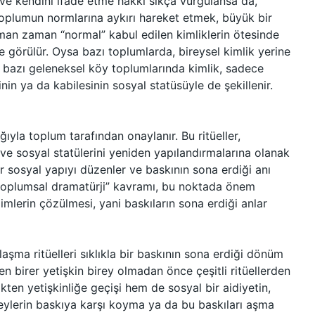
 ve kendini ifade etme hakkı sıkça vurgulansa da,
Toplumun normlarına aykırı hareket etmek, büyük bir
zaman zaman “normal” kabul edilen kimliklerin ötesinde
e görülür. Oysa bazı toplumlarda, bireysel kimlik yerine
la, bazı geleneksel köy toplumlarında kimlik, sadece
inin ya da kabilesinin sosyal statüsüyle de şekillenir.
ığıyla toplum tarafından onaylanır. Bu ritüeller,
ni ve sosyal statülerini yeniden yapılandırmalarına olanak
ler sosyal yapıyı düzenler ve baskının sona erdiği anı
“toplumsal dramatürji” kavramı, bu noktada önem
ilimlerin çözülmesi, yani baskıların sona erdiği anlar
aşma ritüelleri sıklıkla bir baskının sona erdiği dönüm
n birer yetişkin birey olmadan önce çeşitli ritüellerden
kten yetişkinliğe geçişi hem de sosyal bir aidiyetin,
ireylerin baskıya karşı koyma ya da bu baskıları aşma