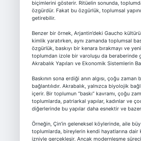
biçimlerini gösterir. Ritüelin sonunda, toplumd
özgürdür. Fakat bu özgürlük, toplumsal yapının
getirebilir.
Benzer bir örnek, Arjantin’deki Gaucho kültür
kimlik yaratırken, aynı zamanda toplumsal baskı
özgürlük, baskıyı bir kenara bırakmayı ve yeni
toplumdan izole bir varoluşu da beraberinde ge
Akrabalık Yapıları ve Ekonomik Sistemlerin Bask
Baskının sona erdiği anın algısı, çoğu zaman 
bağlantılıdır. Akrabalık, yalnızca biyolojik ba
içerir. Bir toplumun “baskı” kavramı, çoğu zaman
toplumlarda, patriarkal yapılar, kadınlar ve ço
diğerlerinde bu yapılar daha esnektir ve bazen
Örneğin, Çin’in geleneksel köylerinde, aile büyü
toplumlarda, bireylerin kendi hayatlarına dair k
izniyle gerçekleşir. Ancak modernleşme süreciy