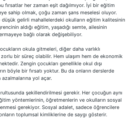
bu fırsatlar her zaman eşit dağılmıyor. İyi bir eğitim
leye sahip olmak, çoğu zaman şans meselesi oluyor.
düşük gelirli mahallelerdeki okulların eğitim kalitesinin
ğrencinin aldığı eğitim, yaşadığı semte, ailesinin
rmayeye bağlı olarak değişebiliyor.
ukların okula gitmeleri, diğer daha varlıklı
zorlu bir süreç olabilir. Hem ulaşım hem de ekonomik
mektedir. Zengin çocukları genellikle okul dışı
arın böyle bir fırsatı yoktur. Bu da onların derslerde
n azalmalarına yol açar.
ğrultusunda şekillendirilmesi gerekir. Her çocuğun aynı
 eğitim yöntemlerinin, öğretmenlerin ve okulların sosyal
lenmesi gerekiyor. Sosyal adalet, sadece öğrencilere
nların toplumsal kimliklerine de saygı gösterir.