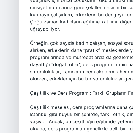
yetişmek için önce çocuklarını okula bırakma
cinsiyet normlarına göre şekillenmesinin bir so
kurmaya çalışırken, erkeklerin bu dengeyi 
Çoğu zaman kadınların eğitime katılımı, diğer
uğrayabiliyor.
Örneğin, çok sayıda kadın çalışan, sosyal sor
alırken, erkeklerin daha “pratik” mesleklerde
programlarında ve müfredatlarda da gözlemlen
dayattığı “doğal roller”, ders programlarının nas
sorumluluklar, kadınların hem akademik hem 
olurken, erkekler için bu tür sorumluluklar gen
Çeşitlilik ve Ders Programı: Farklı Grupların Fır
Çeşitlilik meselesi, ders programlarına daha ç
İstanbul gibi büyük bir şehirde, farklı etnik, d
yaşıyor. Ancak, bu çeşitliliğin eğitimde yeter
okulda, ders programları genellikle belli bir k