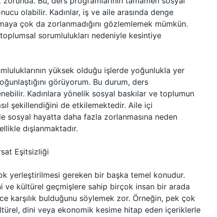
k zorunda. Bu, ders programlarının tamamen sosyal
nucu olabilir. Kadınlar, iş ve aile arasında denge
kurmaya çok da zorlanmadığını gözlemlemek mümkün.
 toplumsal sorumlulukları nedeniyle kesintiye
umluluklarının yüksek olduğu işlerde yoğunlukla yer
 yoğunlaştığını görüyorum. Bu durum, ders
ebilir. Kadınlara yönelik sosyal baskılar ve toplumun
ıl şekillendiğini de etkilemektedir. Aile içi
de sosyal hayatta daha fazla zorlanmasına neden
ellikle dışlanmaktadır.
sat Eşitsizliği
ok yerleştirilmesi gereken bir başka temel konudur.
ini ve kültürel geçmişlere sahip birçok insan bir arada
ince karşılık bulduğunu söylemek zor. Örneğin, pek çok
ültürel, dini veya ekonomik kesime hitap eden içeriklerle