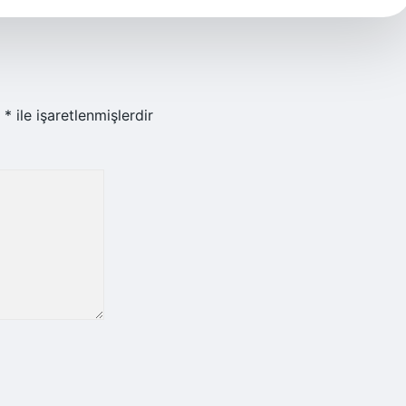
r
*
ile işaretlenmişlerdir