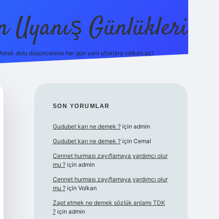
in Uyanış Günlükleri
erak dolu düşüncelerle her gün yeni ufuklara yelken aç!
vdcasino
SIDEBAR
SON YORUMLAR
Gudubet karı ne demek ?
için
admin
Gudubet karı ne demek ?
için
Cemal
Cennet hurması zayıflamaya yardımcı olur
mu ?
için
admin
Cennet hurması zayıflamaya yardımcı olur
mu ?
için
Volkan
Zapt etmek ne demek sözlük anlamı TDK
?
için
admin