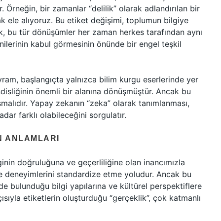
. Örneğin, bir zamanlar “delilik” olarak adlandırılan bir
 ele alıyoruz. Bu etiket değişimi, toplumun bilgiye
ak, bu tür dönüşümler her zaman herkes tarafından aynı
nilerinin kabul görmesinin önünde bir engel teşkil
avram, başlangıçta yalnızca bilim kurgu eserlerinde yer
disliğinin önemli bir alanına dönüşmüştür. Ancak bu
şmalıdır. Yapay zekanın “zeka” olarak tanımlanması,
ar farklı olabileceğini sorgulatır.
IN ANLAMLARI
ilginin doğruluğuna ve geçerliliğine olan inancımızla
lgi ve deneyimlerini standardize etme yoludur. Ancak bu
de bulunduğu bilgi yapılarına ve kültürel perspektiflere
çısıyla etiketlerin oluşturduğu “gerçeklik”, çok katmanlı