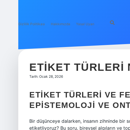
Gizlilik Politikası
Hakkımızda
Yasal Uyarı
ETIKET TÜRLERI 
Tarih: Ocak 28, 2026
ETIKET TÜRLERI VE FE
EPISTEMOLOJI VE ONT
Bir düşünceye dalarken, insanın zihninde bir so
etiketliyoruz? Bu soru, bireysel algıların ve t