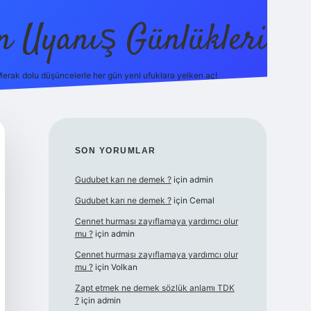
in Uyanış Günlükleri
erak dolu düşüncelerle her gün yeni ufuklara yelken aç!
vdcasino
SIDEBAR
SON YORUMLAR
Gudubet karı ne demek ?
için
admin
Gudubet karı ne demek ?
için
Cemal
Cennet hurması zayıflamaya yardımcı olur
mu ?
için
admin
Cennet hurması zayıflamaya yardımcı olur
mu ?
için
Volkan
Zapt etmek ne demek sözlük anlamı TDK
?
için
admin