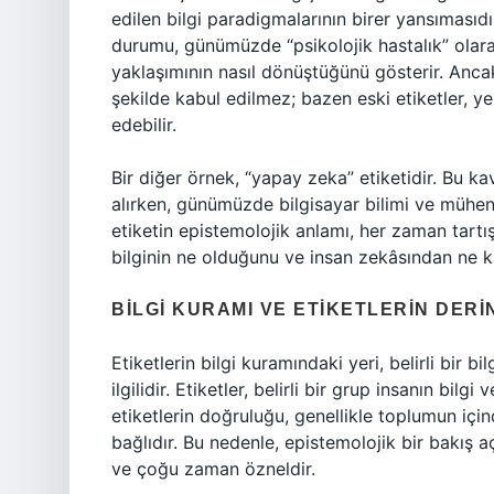
edilen bilgi paradigmalarının birer yansımasıdır
durumu, günümüzde “psikolojik hastalık” olarak
yaklaşımının nasıl dönüştüğünü gösterir. Anc
şekilde kabul edilmez; bazen eski etiketler, ye
edebilir.
Bir diğer örnek, “yapay zeka” etiketidir. Bu k
alırken, günümüzde bilgisayar bilimi ve mühen
etiketin epistemolojik anlamı, her zaman tartı
bilginin ne olduğunu ve insan zekâsından ne kad
BILGI KURAMI VE ETIKETLERIN DER
Etiketlerin bilgi kuramındaki yeri, belirli bir b
ilgilidir. Etiketler, belirli bir grup insanın bi
etiketlerin doğruluğu, genellikle toplumun için
bağlıdır. Bu nedenle, epistemolojik bir bakış a
ve çoğu zaman özneldir.