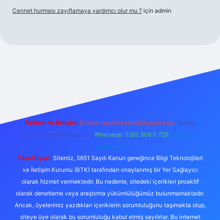
Cennet hurması zayıflamaya yardımcı olur mu ?
için
admin
vdcasino
Reklam ve İletişim:
E-mail:
backlinkpaneli@gmail.com
Teams:
forumhizmeti@gmail.com
Whatsapp: 0262 606 0 726
Telegram:
@karabul
Yasal Uyarı:
Sitemiz, 5651 Sayılı Kanun gereğince Bilgi Teknolojileri
ve İletişim Kurumu (BTK) tarafından onaylanmış bir Yer Sağlayıcı
olarak hizmet vermektedir. Bu nedenle, sitedeki içerikleri proaktif
olarak denetleme veya araştırma yükümlülüğümüz bulunmamaktadır.
Ancak, üyelerimiz yazdıkları içeriklerin sorumluluğunu taşımakta olup,
siteye üye olarak bu sorumluluğu kabul etmiş sayılırlar. Bu internet