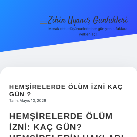
Zihin Uyanış Günlükleri
menüyü
aç
Merak dolu düşüncelerle her gün yeni ufuklara
yelken aç!
Gizlilik
Politikası
Hakkımızda
Yasal Uyarı
HEMŞIRELERDE ÖLÜM IZNI KAÇ
GÜN ?
Tarih: Mayıs 10, 2026
HEMŞIRELERDE ÖLÜM
İZNI: KAÇ GÜN?