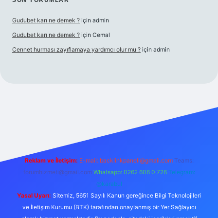
SON YORUMLAR
Gudubet karı ne demek ?
için
admin
Gudubet karı ne demek ?
için
Cemal
Cennet hurması zayıflamaya yardımcı olur mu ?
için
admin
asino
Reklam ve İletişim:
E-mail:
backlinkpaneli@gmail.com
Teams:
forumhizmeti@gmail.com
Whatsapp: 0262 606 0 726
Telegram:
@karabul
Yasal Uyarı:
Sitemiz, 5651 Sayılı Kanun gereğince Bilgi Teknolojileri
ve İletişim Kurumu (BTK) tarafından onaylanmış bir Yer Sağlayıcı