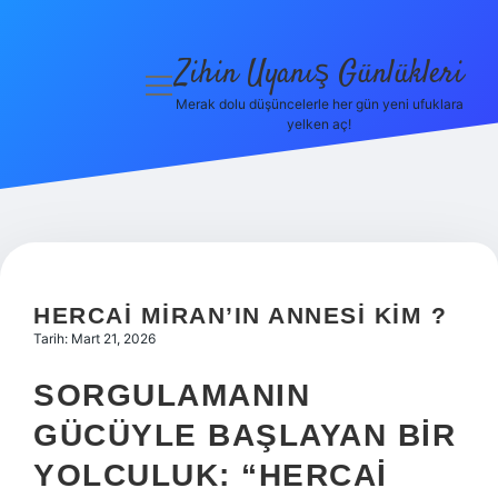
Zihin Uyanış Günlükleri
menüyü
aç
Merak dolu düşüncelerle her gün yeni ufuklara
yelken aç!
Gizlilik
Politikası
Hakkımızda
Yasal Uyarı
HERCAI MIRAN’IN ANNESI KIM ?
Tarih: Mart 21, 2026
SORGULAMANIN
GÜCÜYLE BAŞLAYAN BIR
YOLCULUK: “HERCAI