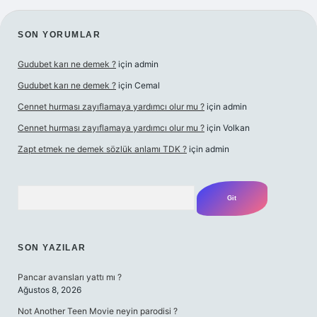
SIDEBAR
SON YORUMLAR
Gudubet karı ne demek ?
için
admin
Gudubet karı ne demek ?
için
Cemal
Cennet hurması zayıflamaya yardımcı olur mu ?
için
admin
Cennet hurması zayıflamaya yardımcı olur mu ?
için
Volkan
Zapt etmek ne demek sözlük anlamı TDK ?
için
admin
Arama
SON YAZILAR
Pancar avansları yattı mı ?
Ağustos 8, 2026
Not Another Teen Movie neyin parodisi ?