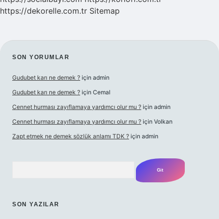
https://dekorelle.com.tr
Sitemap
SIDEBAR
SON YORUMLAR
Gudubet karı ne demek ?
için
admin
Gudubet karı ne demek ?
için
Cemal
Cennet hurması zayıflamaya yardımcı olur mu ?
için
admin
Cennet hurması zayıflamaya yardımcı olur mu ?
için
Volkan
Zapt etmek ne demek sözlük anlamı TDK ?
için
admin
Arama
SON YAZILAR