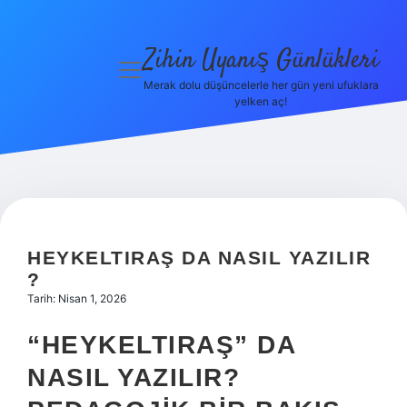
Zihin Uyanış Günlükleri
menüyü
aç
Merak dolu düşüncelerle her gün yeni ufuklara
yelken aç!
Gizlilik
Politikası
Hakkımızda
Yasal Uyarı
HEYKELTIRAŞ DA NASIL YAZILIR
?
Tarih: Nisan 1, 2026
“HEYKELTIRAŞ” DA
NASIL YAZILIR?