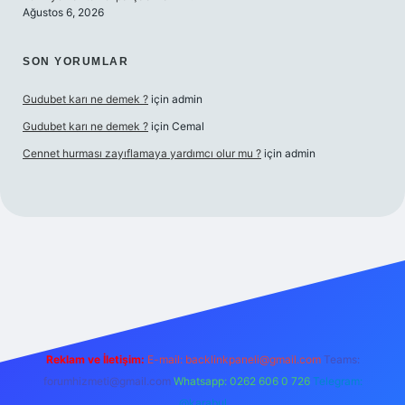
Ağustos 6, 2026
SON YORUMLAR
Gudubet karı ne demek ?
için
admin
Gudubet karı ne demek ?
için
Cemal
Cennet hurması zayıflamaya yardımcı olur mu ?
için
admin
sino
Reklam ve İletişim:
E-mail:
backlinkpaneli@gmail.com
Teams:
forumhizmeti@gmail.com
Whatsapp: 0262 606 0 726
Telegram:
@karabul