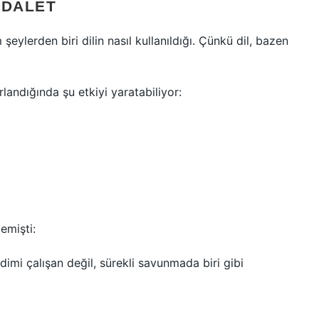
ADALET
şeylerden biri dilin nasıl kullanıldığı. Çünkü dil, bazen
landığında şu etkiyi yaratabiliyor:
demişti:
imi çalışan değil, sürekli savunmada biri gibi