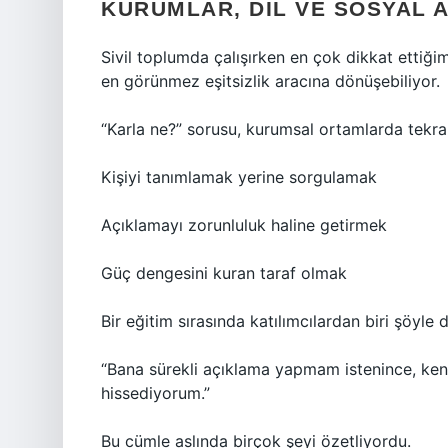
KURUMLAR, DIL VE SOSYAL 
Sivil toplumda çalışırken en çok dikkat ettiğim 
en görünmez eşitsizlik aracına dönüşebiliyor.
“Karla ne?” sorusu, kurumsal ortamlarda tekrar
Kişiyi tanımlamak yerine sorgulamak
Açıklamayı zorunluluk haline getirmek
Güç dengesini kuran taraf olmak
Bir eğitim sırasında katılımcılardan biri şöyle 
“Bana sürekli açıklama yapmam istenince, kend
hissediyorum.”
Bu cümle aslında birçok şeyi özetliyordu.