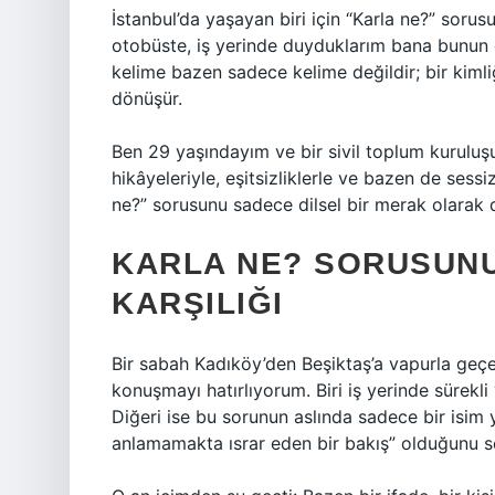
İstanbul’da yaşayan biri için “Karla ne?” sorus
otobüste, iş yerinde duyduklarım bana bunun ç
kelime bazen sadece kelime değildir; bir kiml
dönüşür.
Ben 29 yaşındayım ve bir sivil toplum kurulu
hikâyeleriyle, eşitsizliklerle ve bazen de sessi
ne?” sorusunu sadece dilsel bir merak olarak 
KARLA NE? SORUSUNU
KARŞILIĞI
Bir sabah Kadıköy’den Beşiktaş’a vapurla geç
konuşmayı hatırlıyorum. Biri iş yerinde sürekl
Diğeri ise bu sorunun aslında sadece bir isim 
anlamamakta ısrar eden bir bakış” olduğunu s