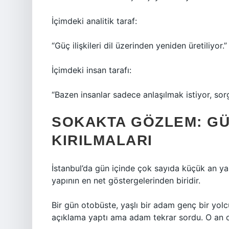
İçimdeki analitik taraf:
“Güç ilişkileri dil üzerinden yeniden üretiliyor.”
İçimdeki insan tarafı:
“Bazen insanlar sadece anlaşılmak istiyor, sor
SOKAKTA GÖZLEM: GÜ
KIRILMALARI
İstanbul’da gün içinde çok sayıda küçük an y
yapının en net göstergelerinden biridir.
Bir gün otobüste, yaşlı bir adam genç bir yolc
açıklama yaptı ama adam tekrar sordu. O an oto