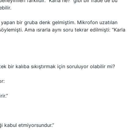
r, deneyimleri farklıdır. “Karla ne?” gibi bir ifade de bu
bilir.
 yapan bir gruba denk gelmiştim. Mikrofon uzatılan
öylemişti. Ama ısrarla aynı soru tekrar edilmişti: “Karla
 tek bir kalıba sıkıştırmak için soruluyor olabilir mi?
or:
ir.”
ği kabul etmiyorsundur.”