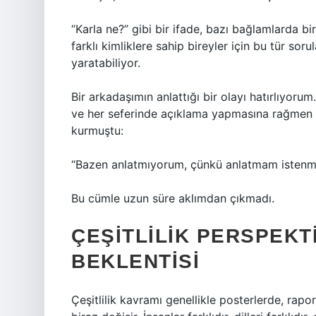
“Karla ne?” gibi bir ifade, bazı bağlamlarda bi
farklı kimliklere sahip bireyler için bu tür soru
yaratabiliyor.
Bir arkadaşımın anlattığı bir olayı hatırlıyoru
ve her seferinde açıklama yapmasına rağmen a
kurmuştu:
“Bazen anlatmıyorum, çünkü anlatmam istenm
Bu cümle uzun süre aklımdan çıkmadı.
ÇEŞITLILIK PERSPEKTI
BEKLENTISI
Çeşitlilik kavramı genellikle posterlerde, ra