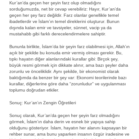
Kur’an’da geçen her şeyin farz olup olmadığını
sorduğumuzda, net bir cevap verebiliriz: Hayır, Kur’an’da
geçen her şey farz değildir. Farz olanlar genellikle temel
ibadetlerdir ve İslam’ın temel direklerini oluşturur. Bunun
dışında kalan emir ve tavsiyeler, sünnet, vacip ya da
mustahabb gibi farklı derecelendirmelere sahiptir.
Bununla birlikte, İslam’da bir şeyin farz olabilmesi için, Allah’ın
açık bir şekilde bu konuda emir vermiş olması gerekir. Bu,
tıpkı hayatın diğer alanlarındaki kurallar gibi: Birçok şey,
büyük resmi görmek için dikkate alınır, ama bazı şeyler daha
zorunlu ve önceliklidir. Aynı şekilde, bir ekonomist olarak
baktığımda da benzer bir şey var: Ekonomi teorilerinde bazı
kurallar, diğerlerine göre daha “zorunludur” ve uygulanması
toplumu doğrudan etkiler.
Sonuç: Kur’an’ın Zengin Öğretileri
Sonuç olarak, Kur’an’da geçen her şeyin farz olmadığını
görmek, İslam’ın daha derin ve esnek bir yapıya sahip
olduğunu gösteriyor. İslam, hayatın her alanını kapsayan bir
rehber sunar, ama bunu yaparken insanın özgür iradesine ve