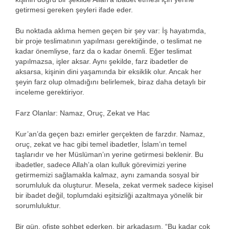
getirmesi gereken şeyleri ifade eder.
Bu noktada aklıma hemen geçen bir şey var: İş hayatımda,
bir proje teslimatının yapılması gerektiğinde, o teslimat ne
kadar önemliyse, farz da o kadar önemli. Eğer teslimat
yapılmazsa, işler aksar. Aynı şekilde, farz ibadetler de
aksarsa, kişinin dini yaşamında bir eksiklik olur. Ancak her
şeyin farz olup olmadığını belirlemek, biraz daha detaylı bir
inceleme gerektiriyor.
Farz Olanlar: Namaz, Oruç, Zekat ve Hac
Kur’an’da geçen bazı emirler gerçekten de farzdır. Namaz,
oruç, zekat ve hac gibi temel ibadetler, İslam’ın temel
taşlarıdır ve her Müslüman’ın yerine getirmesi beklenir. Bu
ibadetler, sadece Allah’a olan kulluk görevimizi yerine
getirmemizi sağlamakla kalmaz, aynı zamanda sosyal bir
sorumluluk da oluşturur. Mesela, zekat vermek sadece kişisel
bir ibadet değil, toplumdaki eşitsizliği azaltmaya yönelik bir
sorumluluktur.
Bir gün, ofiste sohbet ederken, bir arkadaşım, “Bu kadar çok