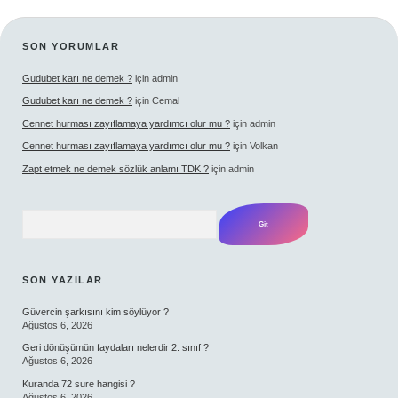
SIDEBAR
SON YORUMLAR
Gudubet karı ne demek ?
için
admin
Gudubet karı ne demek ?
için
Cemal
Cennet hurması zayıflamaya yardımcı olur mu ?
için
admin
Cennet hurması zayıflamaya yardımcı olur mu ?
için
Volkan
Zapt etmek ne demek sözlük anlamı TDK ?
için
admin
Arama
SON YAZILAR
Güvercin şarkısını kim söylüyor ?
Ağustos 6, 2026
Geri dönüşümün faydaları nelerdir 2. sınıf ?
Ağustos 6, 2026
Kuranda 72 sure hangisi ?
Ağustos 6, 2026