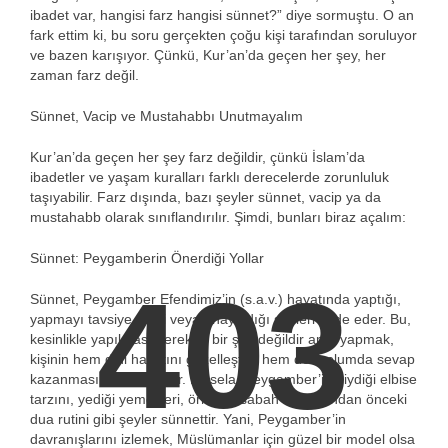
ibadet var, hangisi farz hangisi sünnet?” diye sormuştu. O an
fark ettim ki, bu soru gerçekten çoğu kişi tarafından soruluyor
ve bazen karışıyor. Çünkü, Kur’an’da geçen her şey, her
zaman farz değil.
Sünnet, Vacip ve Mustahabbı Unutmayalım
Kur’an’da geçen her şey farz değildir, çünkü İslam’da
ibadetler ve yaşam kuralları farklı derecelerde zorunluluk
taşıyabilir. Farz dışında, bazı şeyler sünnet, vacip ya da
mustahabb olarak sınıflandırılır. Şimdi, bunları biraz açalım:
Sünnet: Peygamberin Önerdiği Yollar
403
Sünnet, Peygamber Efendimiz’in (s.a.v.) hayatında yaptığı,
yapmayı tavsiye ettiği veya onayladığı şeyleri ifade eder. Bu,
kesinlikle yapılması gereken bir şey değildir ama yapmak,
kişinin hem dini hayatını güzelleştirir hem de toplumda sevap
kazanmasına vesile olur. Mesela, Peygamber’in giydiği elbise
tarzını, yediği yemekleri, örneğin sabah namazından önceki
dua rutini gibi şeyler sünnettir. Yani, Peygamber’in
davranışlarını izlemek, Müslümanlar için güzel bir model olsa