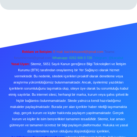
Reklam ve İletişim:
E-mail:
backlinkpaneli@gmail.com
Teams:
forumhizmeti@gmail.com
Whatsapp: 0262 606 0 726
Telegram: @karabul
Yasal Uyarı:
Sitemiz, 5651 Sayılı Kanun gereğince Bilgi Teknolojileri ve İletişim
Kurumu (BTK) tarafından onaylanmış bir Yer Sağlayıcı olarak hizmet
vermektedir. Bu nedenle, sitedeki içerikleri proaktif olarak denetleme veya
araştırma yükümlülüğümüz bulunmamaktadır. Ancak, üyelerimiz yazdıkları
içeriklerin sorumluluğunu taşımakta olup, siteye üye olarak bu sorumluluğu kabul
etmiş sayılırlar. Bu internet sitesi, herhangi bir marka, kurum veya şahıs şirketi ile
hiçbir bağlantısı bulunmamaktadır. Sitede yalnızca kendi hazırladığımız
makaleler paylaşılmaktadır. Burada yer alan içerikler haber niteliği taşımamakta
olup, gerçek kurum ve kişiler hakkında paylaşım yapılmamaktadır. Gerçek
kurum ve kişiler ile isim benzerlikleri tamamen tesadüfidir. Sitemiz, kar amacı
gütmeyen ve tamamen ücretsiz bir bilgi paylaşım platformudur. Hukuka ve yasal
düzenlemelere aykırı olduğunu düşündüğünüz içerikleri,