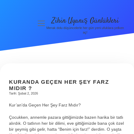
Zihin Uyanış Günlükleri
menüyü
aç
Merak dolu düşüncelerle her gün yeni ufuklara yelken
aç!
Gizlilik
Politikası
Hakkımızda
Yasal Uyarı
KURANDA GEÇEN HER ŞEY FARZ
MIDIR ?
Tarih: Şubat 2, 2026
Kur’an’da Geçen Her Şey Farz Mıdır?
Çocukken, annemle pazara gittiğimizde bazen harika bir tatlı
alırdık. O tatlının her bir dilimi, eve gittiğimizde bana çok özel
bir şeymiş gibi gelir, hatta “Benim için farz!” derdim. O yaşta