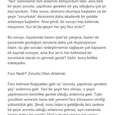
“farz” kelimesinin tam anlamını bilmiyordum tabii, ama belli
bir şeyin zorunlu, yapılması gereken bir şey olduğunu çok iyi
kavrıyordum. Yıllar sonra, ekonomi okumaya başladım ve bir
şeyin “zorunluluk” derecesini daha akademik bir şekilde
anlamaya başladım. Ama şimdi, bir soruyu hep kafamda
tutuyorum: Kur’an’da geçen her şey farz mıdır?
Bu soruyu, hayatımda bazen içsel bir çatışma, bazen de
çevremde gördüğüm sorularla daha çok düşünüyorum.
İslam, bu gibi soruları netleştirmemizi sağlayan çok kapsamlı
bir kaynak sunuyor, ama Kur’an’ın her kelimesini bir
zorunluluk olarak mı görmek gerek? Gelin, bunu birlikte
irdeleyelim.
Farz Nedir? Zorunlu Olanı Anlamak
Farz kelimesi Arapçadan gelir ve “zorunlu, yapılması gereken
şey” anlamına gelir. Yani bir şeyin farz olması, o şeyin
yapılmasının kesinlikle gerekli olduğu anlamına gelir. Tıpkı
çocukken annemin bana tatlı yememi farz kılmasının verdiği
yükümlülük gibi. Şimdi, konu İslam’a geldiğinde farz sadece
bir şeyin zorunlu olduğu anlamına gelmez; aynı zamanda
kişinin doğru bir şekilde Allah’a ibadet etmesi için yerine