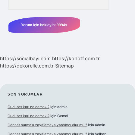
https://socialbayi.com
https://korloff.com.tr
https://dekorelle.com.tr
Sitemap
SIDEBAR
SON YORUMLAR
Gudubet karı ne demek ?
için
admin
Gudubet karı ne demek ?
için
Cemal
Cennet hurması zayıflamaya yardımcı olur mu ?
için
admin
Cennet hurması zayıflamaya yardımcı olur mu ?
için
Volkan