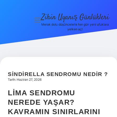
Zihin Uyanış Günlükleri
menüyü
aç
Merak dolu düşüncelerle her gün yeni ufuklara
yelken aç!
Gizlilik
Politikası
Hakkımızda
Yasal Uyarı
SINDIRELLA SENDROMU NEDIR ?
Tarih: Haziran 27, 2026
LIMA SENDROMU
NEREDE YAŞAR?
KAVRAMIN SINIRLARINI