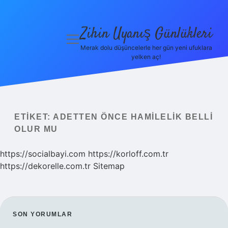
Zihin Uyanış Günlükleri
menüyü
aç
Merak dolu düşüncelerle her gün yeni ufuklara
yelken aç!
Gizlilik
Politikası
Hakkımızda
ETIKET:
ADETTEN ÖNCE HAMILELIK BELLI
Yasal Uyarı
OLUR MU
https://socialbayi.com
https://korloff.com.tr
https://dekorelle.com.tr
Sitemap
SIDEBAR
SON YORUMLAR