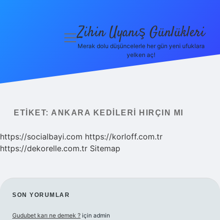
Zihin Uyanış Günlükleri
menüyü
aç
Merak dolu düşüncelerle her gün yeni ufuklara
yelken aç!
Gizlilik
Politikası
Hakkımızda
ETIKET:
ANKARA KEDILERI HIRÇIN MI
Yasal Uyarı
https://socialbayi.com
https://korloff.com.tr
https://dekorelle.com.tr
Sitemap
SIDEBAR
SON YORUMLAR
Gudubet karı ne demek ?
için
admin