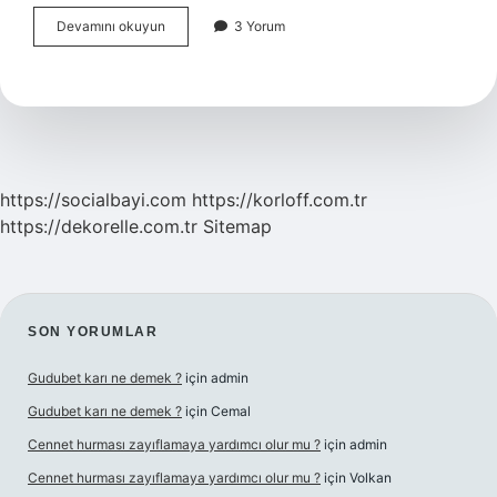
Heteroseksüel
Devamını okuyun
3 Yorum
belirtileri
nelerdir
?
https://socialbayi.com
https://korloff.com.tr
https://dekorelle.com.tr
Sitemap
SIDEBAR
SON YORUMLAR
Gudubet karı ne demek ?
için
admin
Gudubet karı ne demek ?
için
Cemal
Cennet hurması zayıflamaya yardımcı olur mu ?
için
admin
Cennet hurması zayıflamaya yardımcı olur mu ?
için
Volkan