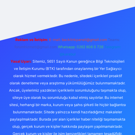
vdcasino
Reklam ve İletişim:
E-mail:
backlinkpaneli@gmail.com
Teams:
forumhizmeti@gmail.com
Whatsapp: 0262 606 0 726
Telegram:
@karabul
Yasal Uyarı:
Sitemiz, 5651 Sayılı Kanun gereğince Bilgi Teknolojileri
ve İletişim Kurumu (BTK) tarafından onaylanmış bir Yer Sağlayıcı
olarak hizmet vermektedir. Bu nedenle, sitedeki içerikleri proaktif
olarak denetleme veya araştırma yükümlülüğümüz bulunmamaktadır.
Ancak, üyelerimiz yazdıkları içeriklerin sorumluluğunu taşımakta olup,
siteye üye olarak bu sorumluluğu kabul etmiş sayılırlar. Bu internet
sitesi, herhangi bir marka, kurum veya şahıs şirketi ile hiçbir bağlantısı
bulunmamaktadır. Sitede yalnızca kendi hazırladığımız makaleler
paylaşılmaktadır. Burada yer alan içerikler haber niteliği taşımamakta
olup, gerçek kurum ve kişiler hakkında paylaşım yapılmamaktadır.
Gerçek kurum ve kişiler ile isim benzerlikleri tamamen tesadüfidir.