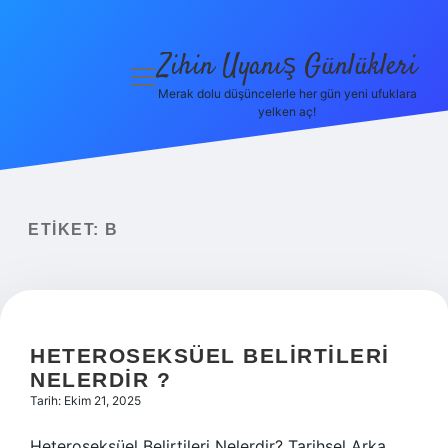
Zihin Uyanış Günlükleri
menüyü
aç
Merak dolu düşüncelerle her gün yeni ufuklara
yelken aç!
Gizlilik
Politikası
Hakkımızda
ETIKET:
B
Yasal Uyarı
HETEROSEKSÜEL BELIRTILERI
NELERDIR ?
Tarih: Ekim 21, 2025
Heteroseksüel Belirtileri Nelerdir? Tarihsel Arka