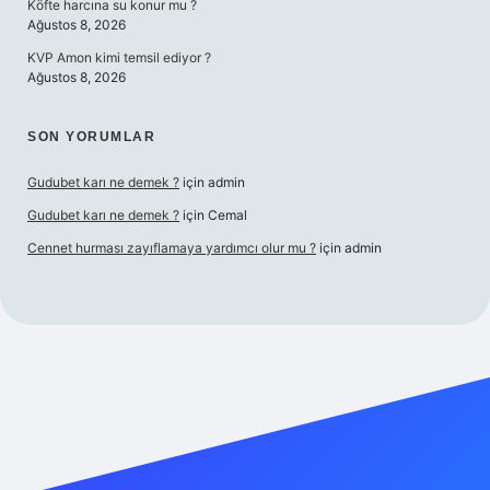
Köfte harcına su konur mu ?
Ağustos 8, 2026
KVP Amon kimi temsil ediyor ?
Ağustos 8, 2026
SON YORUMLAR
Gudubet karı ne demek ?
için
admin
Gudubet karı ne demek ?
için
Cemal
Cennet hurması zayıflamaya yardımcı olur mu ?
için
admin
dcasino