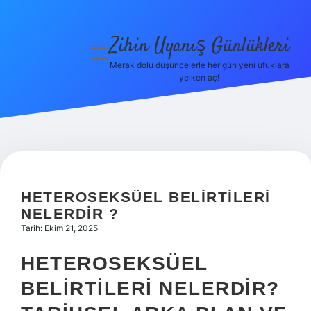
Zihin Uyanış Günlükleri
menüyü
aç
Merak dolu düşüncelerle her gün yeni ufuklara
yelken aç!
Gizlilik
Politikası
Hakkımızda
Yasal Uyarı
HETEROSEKSÜEL BELIRTILERI
NELERDIR ?
Tarih: Ekim 21, 2025
HETEROSEKSÜEL
BELIRTILERI NELERDIR?