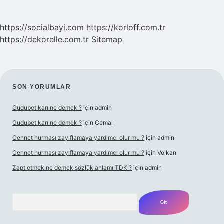
https://socialbayi.com
https://korloff.com.tr
https://dekorelle.com.tr
Sitemap
SIDEBAR
SON YORUMLAR
Gudubet karı ne demek ?
için
admin
Gudubet karı ne demek ?
için
Cemal
Cennet hurması zayıflamaya yardımcı olur mu ?
için
admin
Cennet hurması zayıflamaya yardımcı olur mu ?
için
Volkan
Zapt etmek ne demek sözlük anlamı TDK ?
için
admin
Arama