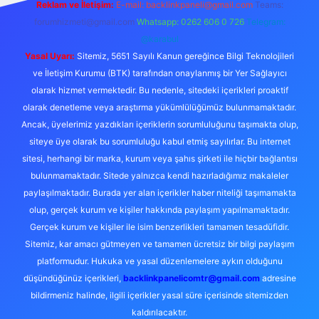
Reklam ve İletişim:
E-mail:
backlinkpaneli@gmail.com
Teams:
forumhizmeti@gmail.com
Whatsapp: 0262 606 0 726
Telegram:
@karabul
Yasal Uyarı:
Sitemiz, 5651 Sayılı Kanun gereğince Bilgi Teknolojileri
ve İletişim Kurumu (BTK) tarafından onaylanmış bir Yer Sağlayıcı
olarak hizmet vermektedir. Bu nedenle, sitedeki içerikleri proaktif
olarak denetleme veya araştırma yükümlülüğümüz bulunmamaktadır.
Ancak, üyelerimiz yazdıkları içeriklerin sorumluluğunu taşımakta olup,
siteye üye olarak bu sorumluluğu kabul etmiş sayılırlar. Bu internet
sitesi, herhangi bir marka, kurum veya şahıs şirketi ile hiçbir bağlantısı
bulunmamaktadır. Sitede yalnızca kendi hazırladığımız makaleler
paylaşılmaktadır. Burada yer alan içerikler haber niteliği taşımamakta
olup, gerçek kurum ve kişiler hakkında paylaşım yapılmamaktadır.
Gerçek kurum ve kişiler ile isim benzerlikleri tamamen tesadüfidir.
Sitemiz, kar amacı gütmeyen ve tamamen ücretsiz bir bilgi paylaşım
platformudur. Hukuka ve yasal düzenlemelere aykırı olduğunu
düşündüğünüz içerikleri,
backlinkpanelicomtr@gmail.com
adresine
bildirmeniz halinde, ilgili içerikler yasal süre içerisinde sitemizden
kaldırılacaktır.