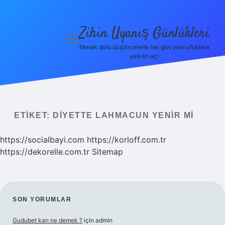
Zihin Uyanış Günlükleri
menüyü
aç
Merak dolu düşüncelerle her gün yeni ufuklara
yelken aç!
Gizlilik
Politikası
Hakkımızda
ETIKET:
DIYETTE LAHMACUN YENIR MI
Yasal Uyarı
https://socialbayi.com
https://korloff.com.tr
https://dekorelle.com.tr
Sitemap
SIDEBAR
SON YORUMLAR
Gudubet karı ne demek ?
için
admin