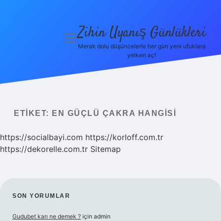
Zihin Uyanış Günlükleri
menüyü
aç
Merak dolu düşüncelerle her gün yeni ufuklara
yelken aç!
Gizlilik
Politikası
Hakkımızda
ETIKET:
EN GÜÇLÜ ÇAKRA HANGISI
Yasal Uyarı
https://socialbayi.com
https://korloff.com.tr
https://dekorelle.com.tr
Sitemap
SIDEBAR
SON YORUMLAR
Gudubet karı ne demek ?
için
admin