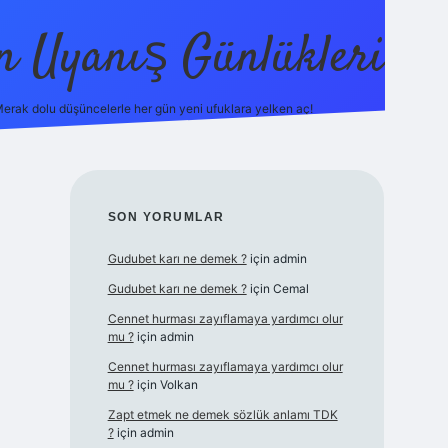
in Uyanış Günlükleri
erak dolu düşüncelerle her gün yeni ufuklara yelken aç!
vdcasino
SIDEBAR
SON YORUMLAR
Gudubet karı ne demek ?
için
admin
Gudubet karı ne demek ?
için
Cemal
Cennet hurması zayıflamaya yardımcı olur
mu ?
için
admin
Cennet hurması zayıflamaya yardımcı olur
mu ?
için
Volkan
Zapt etmek ne demek sözlük anlamı TDK
?
için
admin