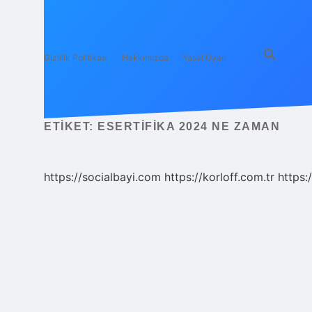
Gizlilik Politikası
Hakkımızda
Yasal Uyarı
ETIKET:
ESERTIFIKA 2024 NE ZAMAN
https://socialbayi.com
https://korloff.com.tr
https: