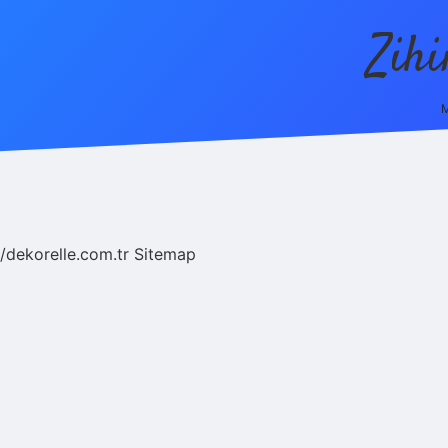
Zih
M
//dekorelle.com.tr
Sitemap