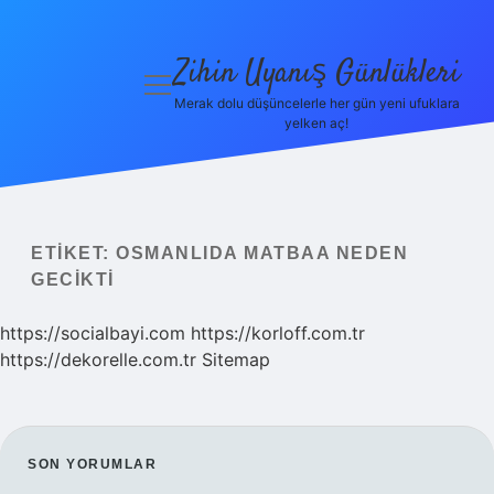
Zihin Uyanış Günlükleri
menüyü
aç
Merak dolu düşüncelerle her gün yeni ufuklara
yelken aç!
Gizlilik
Politikası
Hakkımızda
ETIKET:
OSMANLIDA MATBAA NEDEN
Yasal Uyarı
GECIKTI
https://socialbayi.com
https://korloff.com.tr
https://dekorelle.com.tr
Sitemap
SIDEBAR
SON YORUMLAR