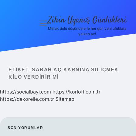
Zihin Uyanış Günlükleri
menüyü
aç
Merak dolu düşüncelerle her gün yeni ufuklara
yelken aç!
Gizlilik
Politikası
Hakkımızda
ETIKET:
SABAH AÇ KARNINA SU IÇMEK
Yasal Uyarı
KILO VERDIRIR MI
https://socialbayi.com
https://korloff.com.tr
https://dekorelle.com.tr
Sitemap
SIDEBAR
SON YORUMLAR