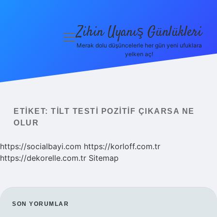
Zihin Uyanış Günlükleri
menüyü
aç
Merak dolu düşüncelerle her gün yeni ufuklara
yelken aç!
Gizlilik
Politikası
Hakkımızda
ETIKET:
TILT TESTI POZITIF ÇIKARSA NE
Yasal Uyarı
OLUR
https://socialbayi.com
https://korloff.com.tr
https://dekorelle.com.tr
Sitemap
SIDEBAR
SON YORUMLAR