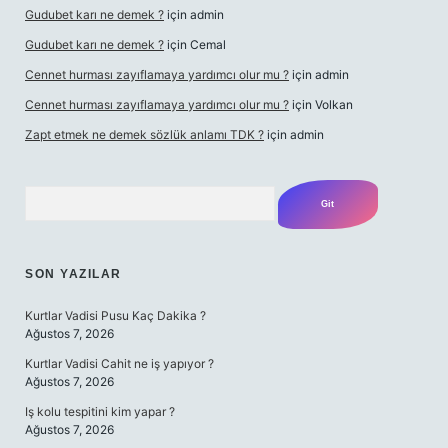
Gudubet karı ne demek ?
için
admin
Gudubet karı ne demek ?
için
Cemal
Cennet hurması zayıflamaya yardımcı olur mu ?
için
admin
Cennet hurması zayıflamaya yardımcı olur mu ?
için
Volkan
Zapt etmek ne demek sözlük anlamı TDK ?
için
admin
Arama
SON YAZILAR
Kurtlar Vadisi Pusu Kaç Dakika ?
Ağustos 7, 2026
Kurtlar Vadisi Cahit ne iş yapıyor ?
Ağustos 7, 2026
Iş kolu tespitini kim yapar ?
Ağustos 7, 2026