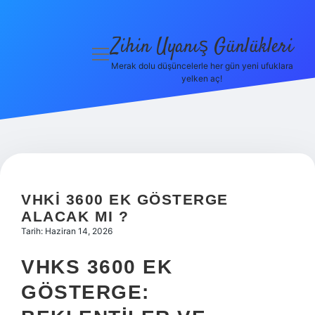
Zihin Uyanış Günlükleri
menüyü
aç
Merak dolu düşüncelerle her gün yeni ufuklara
yelken aç!
Gizlilik
Politikası
Hakkımızda
Yasal Uyarı
VHKI 3600 EK GÖSTERGE
ALACAK MI ?
Tarih: Haziran 14, 2026
VHKS 3600 EK
GÖSTERGE: