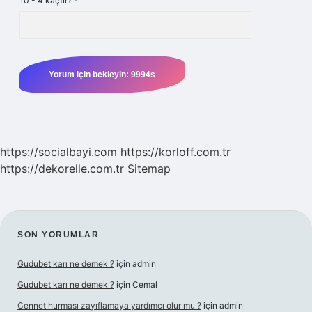
10 - 4 kaçtır?
*
https://socialbayi.com
https://korloff.com.tr
https://dekorelle.com.tr
Sitemap
SIDEBAR
SON YORUMLAR
Gudubet karı ne demek ?
için
admin
Gudubet karı ne demek ?
için
Cemal
Cennet hurması zayıflamaya yardımcı olur mu ?
için
admin