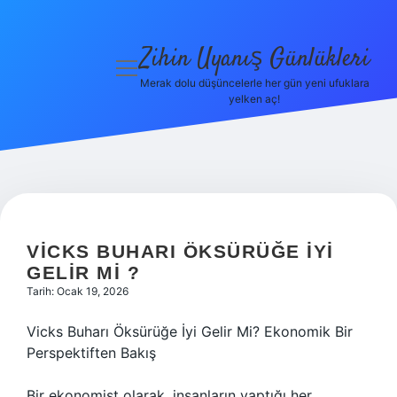
Zihin Uyanış Günlükleri
menüyü
aç
Merak dolu düşüncelerle her gün yeni ufuklara
yelken aç!
Gizlilik
Politikası
Hakkımızda
Yasal Uyarı
VICKS BUHARI ÖKSÜRÜĞE IYI
GELIR MI ?
Tarih: Ocak 19, 2026
Vicks Buharı Öksürüğe İyi Gelir Mi? Ekonomik Bir
Perspektiften Bakış
Bir ekonomist olarak, insanların yaptığı her