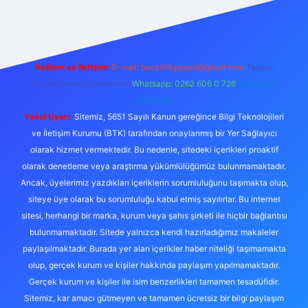
o
Reklam ve İletişim:
E-mail:
backlinkpaneli@gmail.com
Teams:
forumhizmeti@gmail.com
Whatsapp: 0262 606 0 726
Telegram:
@karabul
Yasal Uyarı:
Sitemiz, 5651 Sayılı Kanun gereğince Bilgi Teknolojileri
ve İletişim Kurumu (BTK) tarafından onaylanmış bir Yer Sağlayıcı
olarak hizmet vermektedir. Bu nedenle, sitedeki içerikleri proaktif
olarak denetleme veya araştırma yükümlülüğümüz bulunmamaktadır.
Ancak, üyelerimiz yazdıkları içeriklerin sorumluluğunu taşımakta olup,
siteye üye olarak bu sorumluluğu kabul etmiş sayılırlar. Bu internet
sitesi, herhangi bir marka, kurum veya şahıs şirketi ile hiçbir bağlantısı
bulunmamaktadır. Sitede yalnızca kendi hazırladığımız makaleler
paylaşılmaktadır. Burada yer alan içerikler haber niteliği taşımamakta
olup, gerçek kurum ve kişiler hakkında paylaşım yapılmamaktadır.
Gerçek kurum ve kişiler ile isim benzerlikleri tamamen tesadüfidir.
Sitemiz, kar amacı gütmeyen ve tamamen ücretsiz bir bilgi paylaşım