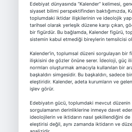
Edebiyat dünyasında “Kalender” kelimesi, genell
siyaset bilimi perspektifinden baktığımızda, Ka
toplumdaki iktidar ilişkilerinin ve ideolojik ya
tarihsel olarak yerleşik düzene karşı çıkan, 
bir figürdür. Bu bağlamda, Kalender figürü, to
sistemin kabul etmediği bireylerin temsilcisi ola
Kalender’in, toplumsal düzeni sorgulayan bir f
ilişkisini de gözler önüne serer. İdeoloji, güç 
normları oluşturmak amacıyla kullanılan bir araç
başkaldırı simgesidir. Bu başkaldırı, sadece bi
eleştiridir. Kalender, adeta kurumların ve ge
işlev görür.
Edebiyatın gücü, toplumdaki mevcut düzenin s
sorgulamanın derinliklerine inmeye davet eder.
ideolojilerin ve iktidarın nasıl şekillendiğini d
eleştirisi değil, aynı zamanda iktidarın ve düze
analizidir.