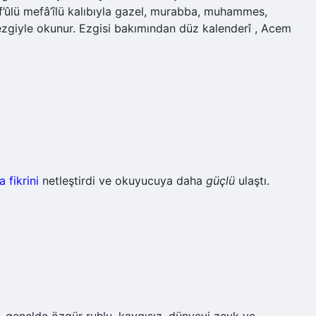
ef’ûlü mefâ’îlü kalıbıyla gazel, murabba, muhammes,
ezgiyle okunur. Ezgisi bakımından düz kalenderî , Acem
a fikrini
netleştirdi ve okuyucuya daha
güçlü
ulaştı.