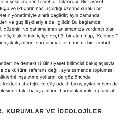
rını şekillendiren temel bir faktördür. Bir siyaset
uğu ve iktidarın nasıl işlediği üzerine sürekli bir
letin yönetimiyle sınırlı değildir; aynı zamanda
eri ve güç ilişkileriyle de ilgilidir. Bu bağlamda,
ü, düzenini ve çatışmalarını anlamamıza yardımcı olan
güç ilişkilerinin iç içe geçtiği bir alan olup, “Kalender”
ndaşlık ilişkilerini sorgulamak için önemli bir sembol
lender” ne demektir? Bir siyaset bilimcisi bakış açısıyla
ya da kültürel referans değil, aynı zamanda toplumsal
mliklerini inşa etme yollarını da göz önünde
rkeklerin stratejik ve güç odaklı bakış açılarını hem de
kileşim odaklı bakış açılarını harmanlayarak toplumsal
R, KURUMLAR VE İDEOLOJILER