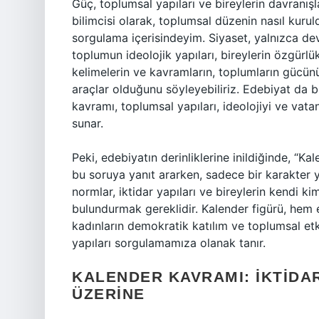
Güç, toplumsal yapıları ve bireylerin davranışla
bilimcisi olarak, toplumsal düzenin nasıl kuruld
sorgulama içerisindeyim. Siyaset, yalnızca dev
toplumun ideolojik yapıları, bireylerin özgürlükl
kelimelerin ve kavramların, toplumların gücün
araçlar olduğunu söyleyebiliriz. Edebiyat da bu 
kavramı, toplumsal yapıları, ideolojiyi ve vata
sunar.
Peki, edebiyatın derinliklerine inildiğinde, “Ka
bu soruya yanıt ararken, sadece bir karakter 
normlar, iktidar yapıları ve bireylerin kendi ki
bulundurmak gereklidir. Kalender figürü, hem e
kadınların demokratik katılım ve toplumsal et
yapıları sorgulamamıza olanak tanır.
KALENDER KAVRAMI: İKTIDA
ÜZERINE