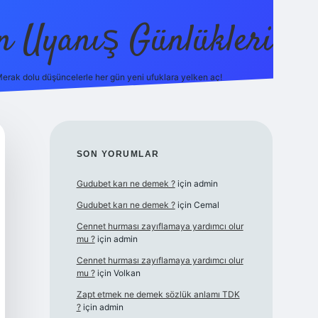
in Uyanış Günlükleri
erak dolu düşüncelerle her gün yeni ufuklara yelken aç!
vdcasino
SIDEBAR
SON YORUMLAR
Gudubet karı ne demek ?
için
admin
Gudubet karı ne demek ?
için
Cemal
Cennet hurması zayıflamaya yardımcı olur
mu ?
için
admin
Cennet hurması zayıflamaya yardımcı olur
mu ?
için
Volkan
Zapt etmek ne demek sözlük anlamı TDK
?
için
admin