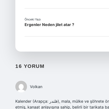
Önceki Yazı
Ergenler Neden jilet atar ?
16 YORUM
Volkan
Kalender (Arapça: قلندر), mala, mülke ve şöhrete önem vermeyen, toplumdan önemli ölçüde kendilerini tecrit
etmiş, kanaat anlayışına sahip, belirli bir tarikata