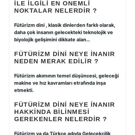
ILE ILGILI EN ONEMLI
NOKTALAR NELERDIR ?
Fütürizm dini , klasik dinlerden farklı olarak,
daha çok insanın gelecekteki teknolojik ve
biyolojik gelişimini dikkate alan…
FÜTÜRIZM DINI NEYE INANIR
NEDEN MERAK EDILIR ?
Fütürizm akımının temel düşüncesi, geleceği
makine ve hız kavramları etrafında inşa
etmekti.
FÜTÜRIZM DINI NEYE INANIR
HAKKINDA BILINMESI
GEREKENLER NELERDIR ?
Fütürizm ya da Türkçe adıyla Gelecekçilik