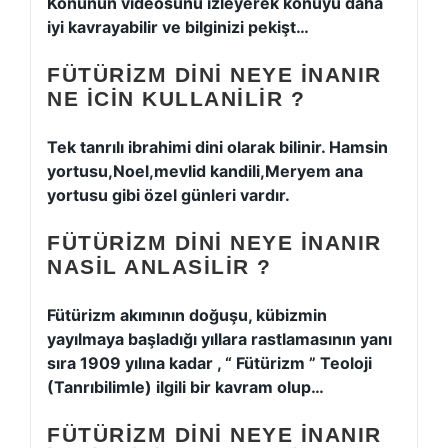
Konunun videosunu izleyerek konuyu daha
iyi kavrayabilir ve bilginizi pekişt…
FÜTÜRIZM DINI NEYE INANIR
NE ICIN KULLANILIR ?
Tek tanrılı ibrahimi dini olarak bilinir. Hamsin
yortusu,Noel,mevlid kandili,Meryem ana
yortusu gibi özel günleri vardır.
FÜTÜRIZM DINI NEYE INANIR
NASIL ANLASILIR ?
Fütürizm akımının doğuşu, kübizmin
yayılmaya başladığı yıllara rastlamasının yanı
sıra 1909 yılına kadar , “ Fütürizm ” Teoloji
(Tanrıbilimle) ilgili bir kavram olup…
FÜTÜRIZM DINI NEYE INANIR