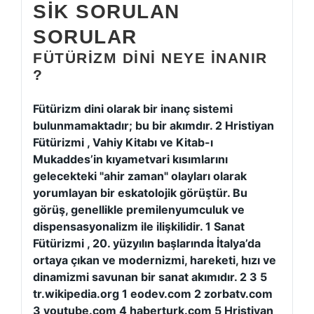
SIK SORULAN
SORULAR
FÜTÜRIZM DINI NEYE INANIR
?
Fütürizm dini olarak bir inanç sistemi
bulunmamaktadır; bu bir akımdır. 2 Hristiyan
Fütürizmi , Vahiy Kitabı ve Kitab-ı
Mukaddes’in kıyametvari kısımlarını
gelecekteki "ahir zaman" olayları olarak
yorumlayan bir eskatolojik görüştür. Bu
görüş, genellikle premilenyumculuk ve
dispensasyonalizm ile ilişkilidir. 1 Sanat
Fütürizmi , 20. yüzyılın başlarında İtalya’da
ortaya çıkan ve modernizmi, hareketi, hızı ve
dinamizmi savunan bir sanat akımıdır. 2 3 5
tr.wikipedia.org 1 eodev.com 2 zorbatv.com
3 youtube.com 4 haberturk.com 5 Hristiyan