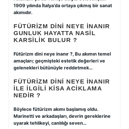
1909 yılında İtalya’da ortaya çıkmış bir sanat
akımıdır.
FÜTÜRIZM DINI NEYE INANIR
GUNLUK HAYATTA NASIL
KARSILIK BULUR ?
Fütürizm dini neye inanır ?, Bu akımın temel
amaçları; geçmişteki estetik değerleri ve
gelenekleri bütünüyle reddetmek…
FÜTÜRIZM DINI NEYE INANIR
ILE ILGILI KISA ACIKLAMA
NEDIR ?
Böylece fütürizm akımı başlamış oldu.
Marinetti ve arkadaşları, devrin gereklerine
uyarak tehlikeyi, canlılığı seven…