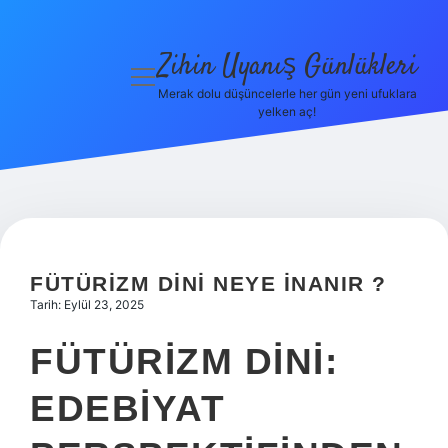
Zihin Uyanış Günlükleri
menüyü
aç
Merak dolu düşüncelerle her gün yeni ufuklara
yelken aç!
Gizlilik
Politikası
Hakkımızda
Yasal Uyarı
FÜTÜRIZM DINI NEYE INANIR ?
Tarih: Eylül 23, 2025
FÜTÜRIZM DINI:
EDEBIYAT