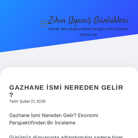
Zihin Uyanış Günlükleri
menüyü
aç
Merak dolu düşüncelerle her gün yeni ufuklara
yelken aç!
Gizlilik
Politikası
Hakkımızda
Yasal Uyarı
GAZHANE ISMI NEREDEN GELIR
?
Tarih: Şubat 21, 2026
Gazhane İsmi Nereden Gelir? Ekonomi
Perspektifinden Bir İnceleme
Günümüz dünyasında adlandırmalar sadece birer