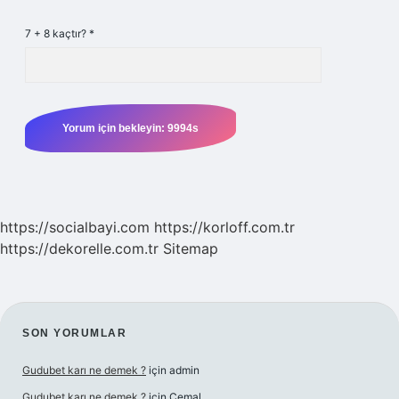
7 + 8 kaçtır?
*
https://socialbayi.com
https://korloff.com.tr
https://dekorelle.com.tr
Sitemap
SIDEBAR
SON YORUMLAR
Gudubet karı ne demek ?
için
admin
Gudubet karı ne demek ?
için
Cemal